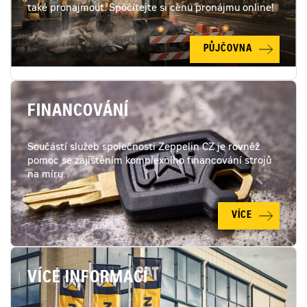
také pronajmout. Spočítejte si cenu pronájmu online!
PŮJČOVNA
FINANCOVÁNÍ
Součástí služeb společnosti Zeppelin CZ je rovněž
pomoc se zajištěním komplexního financování strojů
na míru.
VÍCE
VÍCE INFORMACÍ