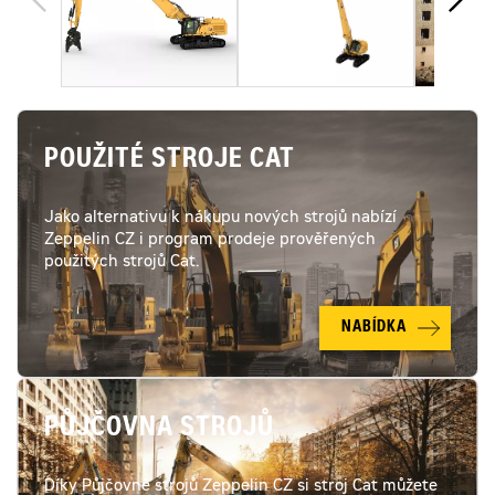
POUŽITÉ STROJE CAT
Jako alternativu k nákupu nových strojů nabízí
Zeppelin CZ i program prodeje prověřených
použitých strojů Cat.
NABÍDKA
PŮJČOVNA STROJŮ
Díky Půjčovně strojů Zeppelin CZ si stroj Cat můžete