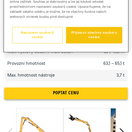
online zážitek. Souhlas je dobrovolný a lze jej kdykoli odvolat
ovládání.
prostřednictvím nastavení souborů cookie. Upozorňujeme, že na
základě vašeho výběru je možné, že ne všechny funkce našich
webových stránek budou plně dostupné.
TECHNICKÉ PARAMETRY
Nastavení souborů
Přijmout všechny soubory
cookie
cookie
Výkon motoru
332 kW
Max. výškový dosah / max. dosah
28 / 15,8 m
Provozní hmotnost
63,1 – 65,1 t
Max. hmotnost nástroje
3,7 t
POPTAT CENU