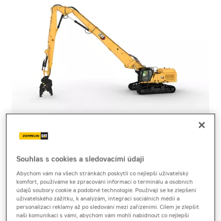
pásové rýpadlo
Cat 352 UHD
Souhlas s cookies a sledovacími údaji
Abychom vám na všech stránkách poskytli co nejlepší uživatelský
komfort, používáme ke zpracování informací o terminálu a osobních
Technický list
[4,1 MB]
Brožura
[17,8 MB]
údajů soubory cookie a podobné technologie. Používají se ke zlepšení
uživatelského zážitku, k analýzám, integraci sociálních médií a
Pásové rýpadlo Cat 352 UHD určené pro demolice ve
personalizaci reklamy až po sledování mezi zařízeními. Cílem je zlepšit
naši komunikaci s vámi, abychom vám mohli nabídnout co nejlepší
výškách zaručuje bezpečný dosah, sílu a přesné