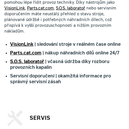
pomohou lépe řídit provoz techniky. Díky nástrojům jako
VisionLink
,
Parts.cat.com
,
S.O.S. laboratoř
nebo servisním
doporučením máte neustálý přehled o stavu stroje,
plánované údržbě i potřebných náhradních dílech, což
přispívá k vyšší provozuschopnosti a nižším provozním
nákladům.
VisionLink
| sledování stroje v reálném čase online
Parts.cat.com
| nákup náhradních dílů online 24/7
S.O.S. laboratoř
| včasná údržba díky rozboru
provozních kapalin
Servisní doporučení | okamžitá informace pro
správný servisní zásah
SERVIS