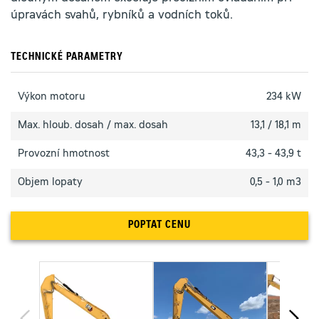
úpravách svahů, rybníků a vodních toků.
TECHNICKÉ PARAMETRY
Výkon motoru
234 kW
Max. hloub. dosah / max. dosah
13,1 / 18,1 m
Provozní hmotnost
43,3 - 43,9 t
Objem lopaty
0,5 - 1,0 m3
POPTAT CENU