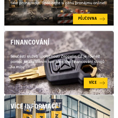
také pronajmout. Spočítejte si cenu pronájmu online!
PŮJČOVNA
FINANCOVÁNÍ
Součástí služeb společnosti Zeppelin CZ je rovněž
pomoc se zajištěním komplexního financování strojů
na míru.
VÍCE
VÍCE INFORMACÍ