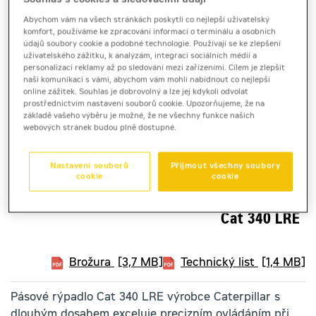
Abychom vám na všech stránkách poskytli co nejlepší uživatelský
komfort, používáme ke zpracování informací o terminálu a osobních
údajů soubory cookie a podobné technologie. Používají se ke zlepšení
uživatelského zážitku, k analýzám, integraci sociálních médií a
personalizaci reklamy až po sledování mezi zařízeními. Cílem je zlepšit
naši komunikaci s vámi, abychom vám mohli nabídnout co nejlepší
online zážitek. Souhlas je dobrovolný a lze jej kdykoli odvolat
prostřednictvím nastavení souborů cookie. Upozorňujeme, že na
základě vašeho výběru je možné, že ne všechny funkce našich
webových stránek budou plně dostupné.
Nastavení souborů
Přijmout všechny soubory
cookie
cookie
pásové rýpadlo
Cat 340 LRE
Brožura
[3,7 MB]
Technický list
[1,4 MB]
Pásové rýpadlo Cat 340 LRE výrobce Caterpillar s
dlouhým dosahem exceluje precizním ovládáním při