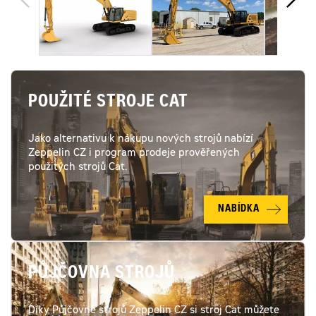
POUŽITÉ STROJE CAT
Jako alternativu k nákupu nových strojů nabízí
Zeppelin CZ i program prodeje prověřených
použitých strojů Cat.
NABÍDKA
PŮJČOVNA STROJŮ
Díky Půjčovně strojů Zeppelin CZ si stroj Cat můžete