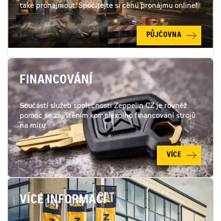
také pronajmout. Spočítejte si cenu pronájmu online!
PŮJČOVNA
FINANCOVÁNÍ
Součástí služeb společnosti Zeppelin CZ je rovněž
pomoc se zajištěním komplexního financování strojů
na míru.
VÍCE
VÍCE INFORMACÍ