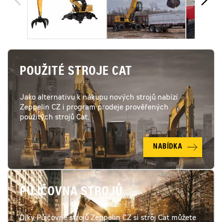
POUŽITÉ STROJE CAT
Jako alternativu k nákupu nových strojů nabízí
Zeppelin CZ i program prodeje prověřených
použitých strojů Cat.
NABÍDKA
PŮJČOVNA STROJŮ
Díky Půjčovně strojů Zeppelin CZ si stroj Cat můžete