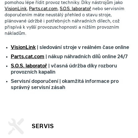
pomohou lépe řídit provoz techniky. Díky nástrojům jako
VisionLink
,
Parts.cat.com
,
S.O.S. laboratoř
nebo servisním
doporučením máte neustálý přehled o stavu stroje,
plánované údržbě i potřebných náhradních dílech, což
přispívá k vyšší provozuschopnosti a nižším provozním
nákladům.
VisionLink
| sledování stroje v reálném čase online
Parts.cat.com
| nákup náhradních dílů online 24/7
S.O.S. laboratoř
| včasná údržba díky rozboru
provozních kapalin
Servisní doporučení | okamžitá informace pro
správný servisní zásah
SERVIS