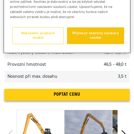
online zážitek. Souhlas je dobrovolný a lze jej kdykoli odvolat
těžké průmyslové provozy.
prostřednictvím nastavení souborů cookie. Upozorňujeme, že na
základě vašeho výběru je možné, že ne všechny funkce našich
webových stránek budou plně dostupné.
TECHNICKÉ PARAMETRY
Nastavení souborů
Přijmout všechny soubory
cookie
cookie
Výkon motoru
259 kW
Max. výškový dosah / max. dosah
19,0 / 18,0 m
Provozní hmotnost
46,5 - 48,0 t
Nosnost při max. dosahu
3,5 t
POPTAT CENU