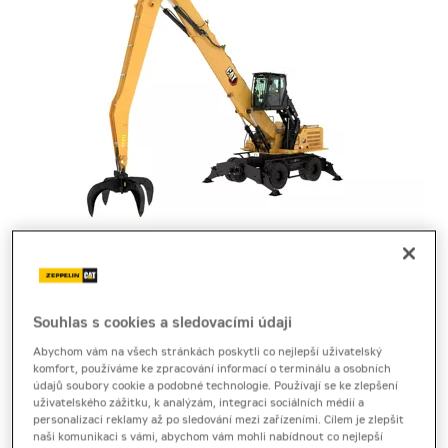
kolové rýpadlo pro manipulaci
Cat MH3050
Souhlas s cookies a sledovacími údaji
Abychom vám na všech stránkách poskytli co nejlepší uživatelský
komfort, používáme ke zpracování informací o terminálu a osobních
Technický list
[1,6 MB]
Brožura
[2,8 MB]
údajů soubory cookie a podobné technologie. Používají se ke zlepšení
uživatelského zážitku, k analýzám, integraci sociálních médií a
Rýpadlo pro manipulaci s materiálem Cat MH3050
personalizaci reklamy až po sledování mezi zařízeními. Cílem je zlepšit
naši komunikaci s vámi, abychom vám mohli nabídnout co nejlepší
přináší extrémní dosah, stabilitu a vysoký výkon pro