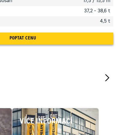
dosah
17,5 / 15,5 m
37,2 - 38,6 t
4,5 t
POPTAT CENU
VÍCE INFORMACÍ