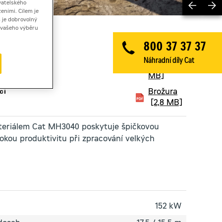
Previ
vatelského
eními. Cílem je
 je dobrovolný
ě vašeho výběru
800 37 37 37
Technický
Náhradní díly Cat
list
[7,7
MB]
ci
Brožura
[2,8 MB]
teriálem Cat MH3040 poskytuje špičkovou
okou produktivitu při zpracování velkých
152 kW