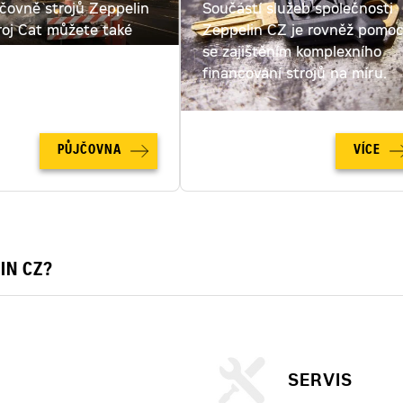
jčovně strojů Zeppelin
Součástí služeb společnosti
roj Cat můžete také
Zeppelin CZ je rovněž pomo
ut. Spočítejte si cenu
se zajištěním komplexního
u online!
financování strojů na míru.
PŮJČOVNA
VÍCE
IN CZ?
SERVIS