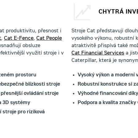
CHYTRÁ INV
t produktivitu, přesnost i
Stroje Cat představují dlou
t
,
Cat E-Fence
,
Cat People
vysokého výkonu, robustní k
snadňují obsluze
atraktivitě přispívá také m
ektivnější využití stroje i v
Cat Financial Services
a jis
Caterpillar, která je synonym
azeném prostoru
Vysoký výkon a moderní 
bezpečné blízkosti stroje
Robustní konstrukce si 
 přesnější ovládání stroje
Výhodné financování dík
 a 3D systémy
Podpora a kvalita značky 
stroje pro riziková