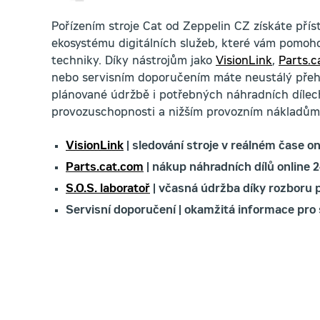
Pořízením stroje Cat od Zeppelin CZ získáte pří
ekosystému digitálních služeb, které vám pomoho
techniky. Díky nástrojům jako
VisionLink
,
Parts.c
nebo servisním doporučením máte neustálý přehl
plánované údržbě i potřebných náhradních dílech,
provozuschopnosti a nižším provozním nákladům
VisionLink
| sledování stroje v reálném čase on
Parts.cat.com
| nákup náhradních dílů online 2
S.O.S. laboratoř
| včasná údržba díky rozboru 
Servisní doporučení | okamžitá informace pro