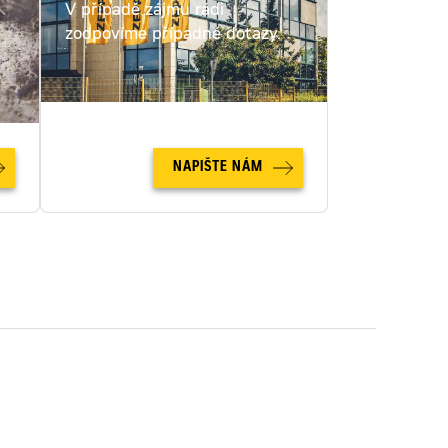
V případě zájmu rádi
c
zodpovíme případné dotazy.
NAPIŠTE NÁM