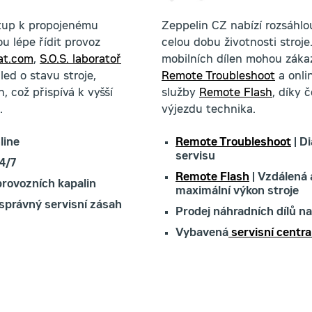
stup k propojenému
Zeppelin CZ nabízí rozsáhlou
u lépe řídit provoz
celou dobu životnosti stroj
at.com
,
S.O.S. laboratoř
mobilních dílen mohou zákaz
ed o stavu stroje,
Remote Troubleshoot
a onli
 což přispívá k vyšší
služby
Remote Flash
, díky 
.
výjezdu technika.
line
Remote Troubleshoot
| D
servisu
4/7
Remote Flash
| Vzdálená 
provozních kapalin
maximální výkon stroje
 správný servisní zásah
Prodej náhradních dílů n
Vybavená
servisní centra 