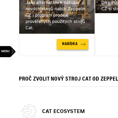
Jako alternativu k nákupu
Díky Pů
nových strojů nabízí Zeppelin
CZ si st
CZ i program prodeje
pronajmo
prověřených použitých strojů
pronájm
Cat.
NABÍDKA
PROČ ZVOLIT NOVÝ STROJ CAT OD ZEPPEL
CAT ECOSYSTEM