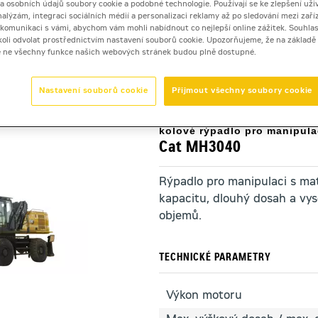
 a osobních údajů soubory cookie a podobné technologie. Používají se ke zlepšení uži
nalýzám, integraci sociálních médií a personalizaci reklamy až po sledování mezi zaříz
i komunikaci s vámi, abychom vám mohli nabídnout co nejlepší online zážitek. Souhlas
dykoli odvolat prostřednictvím nastavení souborů cookie. Upozorňujeme, že na základ
dla pro manipulaci s materiálem
>
Cat MH3040
e ne všechny funkce našich webových stránek budou plně dostupné.
Nastavení souborů cookie
Přijmout všechny soubory cookie
kolové rýpadlo pro manipula
Cat MH3040
Rýpadlo pro manipulaci s ma
kapacitu, dlouhý dosah a vys
objemů.
TECHNICKÉ PARAMETRY
Výkon motoru