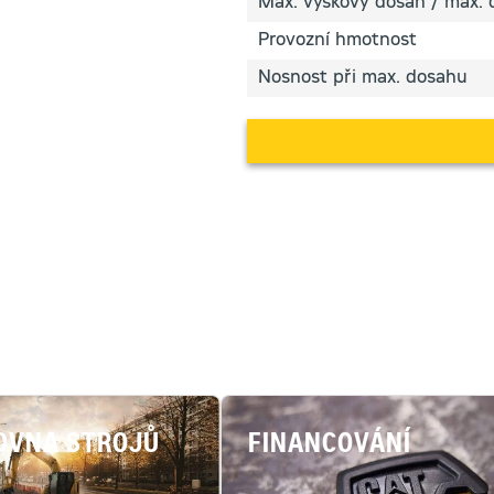
Max. výškový dosah / max. 
Provozní hmotnost
Nosnost při max. dosahu
OVNA STROJŮ
FINANCOVÁNÍ