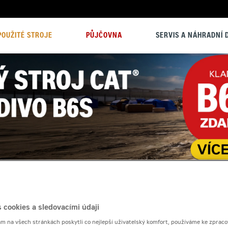
POUŽITÉ STROJE
PŮJČOVNA
SERVIS A NÁHRADNÍ D
 cookies a sledovacími údaji
 na všech stránkách poskytli co nejlepší uživatelský komfort, používáme ke zpraco