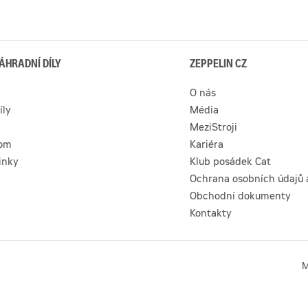
ÁHRADNÍ DÍLY
ZEPPELIN CZ
O nás
íly
Média
MeziStroji
com
Kariéra
inky
Klub posádek Cat
Ochrana osobních údajů 
Obchodní dokumenty
Kontakty
M