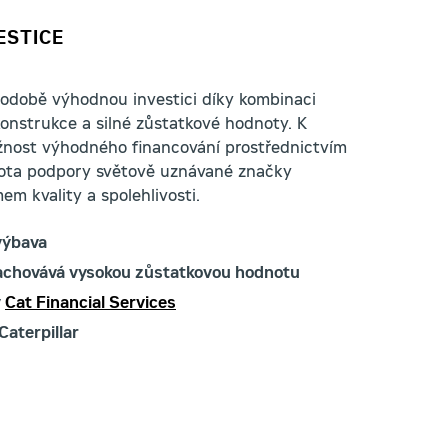
ESTICE
hodobě výhodnou investici díky kombinaci
onstrukce a silné zůstatkové hodnoty. K
ožnost výhodného financování prostřednictvím
tota podpory světově uznávané značky
em kvality a spolehlivosti.
výbava
zachovává vysokou zůstatkovou hodnotu
y
Cat Financial Services
Caterpillar