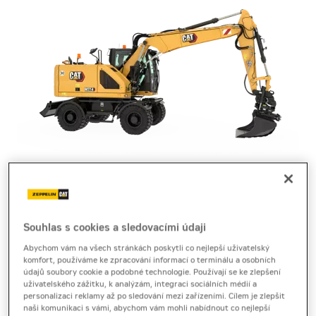
kolové rýpadlo
Cat M314
Souhlas s cookies a sledovacími údaji
Abychom vám na všech stránkách poskytli co nejlepší uživatelský
komfort, používáme ke zpracování informací o terminálu a osobních
Technický list
[6,2 MB]
Brožura
[2,9 MB]
údajů soubory cookie a podobné technologie. Používají se ke zlepšení
uživatelského zážitku, k analýzám, integraci sociálních médií a
Kolové rýpadlo Cat M314 výrobce Caterpillar nabízí
personalizaci reklamy až po sledování mezi zařízeními. Cílem je zlepšit
naši komunikaci s vámi, abychom vám mohli nabídnout co nejlepší
rychlé přesuny, přesné ovládání a efektivní práci ve