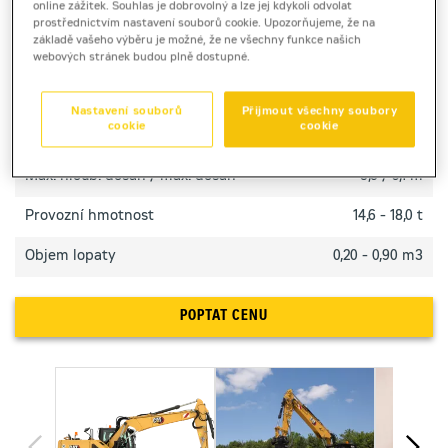
online zážitek. Souhlas je dobrovolný a lze jej kdykoli odvolat
městě i na stavbě.
prostřednictvím nastavení souborů cookie. Upozorňujeme, že na
základě vašeho výběru je možné, že ne všechny funkce našich
webových stránek budou plně dostupné.
TECHNICKÉ PARAMETRY
Nastavení souborů
Přijmout všechny soubory
cookie
cookie
Výkon motoru
100 kW
Max. hloub. dosah / max. dosah
5,6 / 9,1 m
Provozní hmotnost
14,6 - 18,0 t
Objem lopaty
0,20 - 0,90 m3
POPTAT CENU