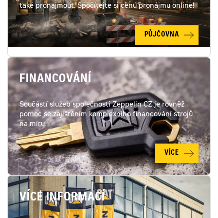
také pronajmout. Spočítejte si cenu pronájmu online!
PŮJČOVNA
FINANCOVÁNÍ
Součástí služeb společnosti Zeppelin CZ je rovněž
pomoc se zajištěním komplexního financování strojů
na míru.
VÍCE
VÍCE INFORMACÍ