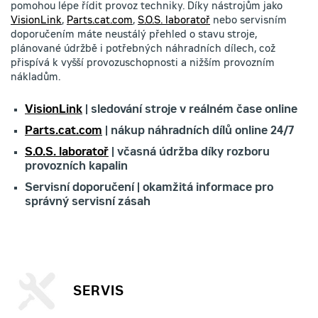
pomohou lépe řídit provoz techniky. Díky nástrojům jako
VisionLink
,
Parts.cat.com
,
S.O.S. laboratoř
nebo servisním
doporučením máte neustálý přehled o stavu stroje,
plánované údržbě i potřebných náhradních dílech, což
přispívá k vyšší provozuschopnosti a nižším provozním
nákladům.
VisionLink
| sledování stroje v reálném čase online
Parts.cat.com
| nákup náhradních dílů online 24/7
S.O.S. laboratoř
| včasná údržba díky rozboru
provozních kapalin
Servisní doporučení | okamžitá informace pro
správný servisní zásah
SERVIS