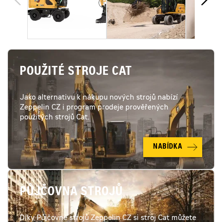
POUŽITÉ STROJE CAT
Jako alternativu k nákupu nových strojů nabízí
Zeppelin CZ i program prodeje prověřených
použitých strojů Cat.
NABÍDKA
PŮJČOVNA STROJŮ
Díky Půjčovně strojů Zeppelin CZ si stroj Cat můžete