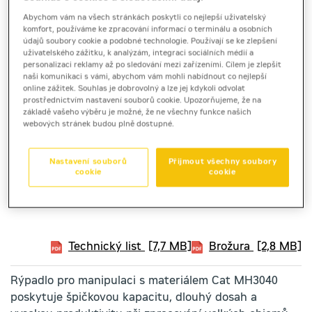
Abychom vám na všech stránkách poskytli co nejlepší uživatelský
komfort, používáme ke zpracování informací o terminálu a osobních
údajů soubory cookie a podobné technologie. Používají se ke zlepšení
uživatelského zážitku, k analýzám, integraci sociálních médií a
personalizaci reklamy až po sledování mezi zařízeními. Cílem je zlepšit
naši komunikaci s vámi, abychom vám mohli nabídnout co nejlepší
online zážitek. Souhlas je dobrovolný a lze jej kdykoli odvolat
prostřednictvím nastavení souborů cookie. Upozorňujeme, že na
základě vašeho výběru je možné, že ne všechny funkce našich
webových stránek budou plně dostupné.
Nastavení souborů
Přijmout všechny soubory
cookie
cookie
kolové rýpadlo pro manipulaci
Cat MH3040
Technický list
[7,7 MB]
Brožura
[2,8 MB]
Rýpadlo pro manipulaci s materiálem Cat MH3040
poskytuje špičkovou kapacitu, dlouhý dosah a