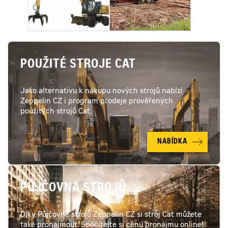
POUŽITÉ STROJE CAT
Jako alternativu k nákupu nových strojů nabízí
Zeppelin CZ i program prodeje prověřených
použitých strojů Cat.
NABÍDKA
PŮJČOVNA STROJŮ
Díky Půjčovně strojů Zeppelin CZ si stroj Cat můžete
také pronajmout. Spočítejte si cenu pronájmu online!