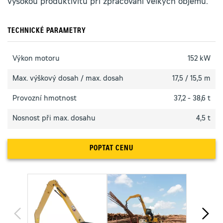
vysokou produktivitu při zpracování velkých objemů.
TECHNICKÉ PARAMETRY
Výkon motoru
152 kW
Max. výškový dosah / max. dosah
17,5 / 15,5 m
Provozní hmotnost
37,2 - 38,6 t
Nosnost při max. dosahu
4,5 t
POPTAT CENU