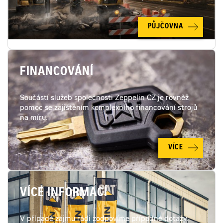
PŮJČOVNA
FINANCOVÁNÍ
Součástí služeb společnosti Zeppelin CZ je rovněž
pomoc se zajištěním komplexního financování strojů
na míru.
VÍCE
VÍCE INFORMACÍ
V případě zájmu rádi zodpovíme případné dotazy.