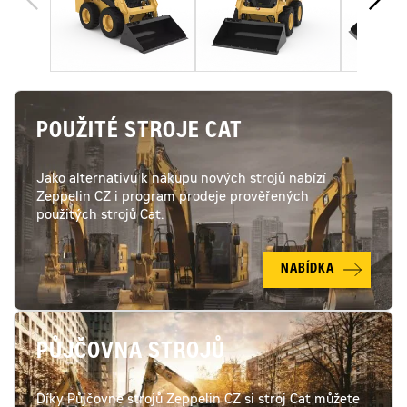
POUŽITÉ STROJE CAT
Jako alternativu k nákupu nových strojů nabízí
Zeppelin CZ i program prodeje prověřených
použitých strojů Cat.
NABÍDKA
PŮJČOVNA STROJŮ
Díky Půjčovně strojů Zeppelin CZ si stroj Cat můžete