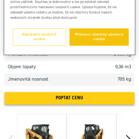
online zážitek. Souhlas je dobrovolný a lze jej kdykoli odvolat
efektivní práci v náročných podmínkách.
prostřednictvím nastavení souborů cookie. Upozorňujeme, že na
základě vašeho výběru je možné, že ne všechny funkce našich
webových stránek budou plně dostupné.
TECHNICKÉ PARAMETRY
Nastavení souborů
Přijmout všechny soubory
cookie
cookie
Výkon motoru
49,6 kW
Provozní hmotnost
2 653 kg
Objem lopaty
0,36 m3
Jmenovitá nosnost
705 kg
POPTAT CENU