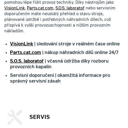
pomohou lépe řídit provoz techniky. Díky nástrojům jako
VisionLink
,
Parts.cat.com
,
S.O.S. laboratoř
nebo servisním
doporučením máte neustálý přehled o stavu stroje,
plánované údržbě i potřebných náhradních dílech, což
přispívá k vyšší provozuschopnosti a nižším provozním
nákladům.
VisionLink
| sledování stroje v reálném čase online
Parts.cat.com
| nákup náhradních dílů online 24/7
S.O.S. laboratoř
| včasná údržba díky rozboru
provozních kapalin
Servisní doporučení | okamžitá informace pro
správný servisní zásah
SERVIS