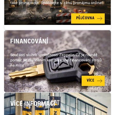
také pronajmout. Spočítejte si cenu pronájmu online!
PŮJČOVNA
FINANCOVÁNÍ
Součástí služeb společnosti Zeppelin CZ je rovněž
pomoc se zajištěním komplexního financování strojů
na míru.
VÍCE
VÍCE INFORMACÍ