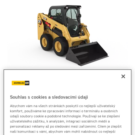
smykem řízený nakladač
Cat 226D3
Souhlas s cookies a sledovacími údaji
Abychom vám na všech stránkách poskytli co nejlepší uživatelský
komfort, používáme ke zpracování informací o terminálu a osobních
Produktový list
[0,6 MB]
Brožura
[9,5 MB]
údajů soubory cookie a podobné technologie. Používají se ke zlepšení
uživatelského zážitku, k analýzám, integraci sociálních médií a
Malý smykem řízený nakladač Cat 226D3 s vysoce
personalizaci reklamy až po sledování mezi zařízeními. Cílem je zlepšit
naši komunikaci s vámi, abychom vám mohli nabídnout co nejlepší
výkonnou hydraulikou a komfortní kabinou pro