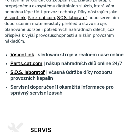
Pořízením stroje Cat od Zeppelin CZ získáte přístup k
propojenému ekosystému digitálních služeb, které vám
pomohou lépe řídit provoz techniky. Díky nástrojům jako
VisionLink
,
Parts.cat.com
,
S.O.S. laboratoř
nebo servisním
doporučením máte neustálý přehled o stavu stroje,
plánované údržbě i potřebných náhradních dílech, což
přispívá k vyšší provozuschopnosti a nižším provozním
nákladům.
VisionLink
| sledování stroje v reálném čase online
Parts.cat.com
| nákup náhradních dílů online 24/7
S.O.S. laboratoř
| včasná údržba díky rozboru
provozních kapalin
Servisní doporučení | okamžitá informace pro
správný servisní zásah
SERVIS