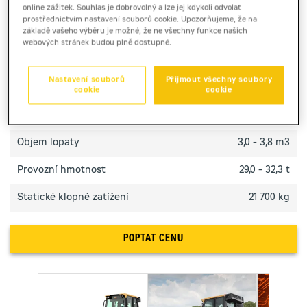
Pásový nakladač Cat 973 zvládá těžký terén, nabízí
online zážitek. Souhlas je dobrovolný a lze jej kdykoli odvolat
silný tah, stabilitu a univerzální výkon pro zemní
prostřednictvím nastavení souborů cookie. Upozorňujeme, že na
základě vašeho výběru je možné, že ne všechny funkce našich
práce i manipulaci.
webových stránek budou plně dostupné.
TECHNICKÉ PARAMETRY
Nastavení souborů
Přijmout všechny soubory
cookie
cookie
Výkon motoru
228 kW
Objem lopaty
3,0 - 3,8 m3
Provozní hmotnost
29,0 - 32,3 t
Statické klopné zatížení
21 700 kg
POPTAT CENU