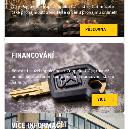
Díky Půjčovně strojů Zeppelin CZ si stroj Cat můžete
také pronajmout. Spočítejte si cenu pronájmu online!
PŮJČOVNA
FINANCOVÁNÍ
Součástí služeb společnosti Zeppelin CZ je rovněž
pomoc se zajištěním komplexního financování strojů
na míru.
VÍCE
VÍCE INFORMACÍ