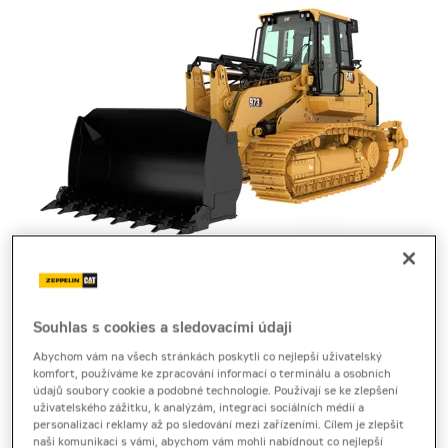
pásový nakladač
Cat 973
Souhlas s cookies a sledovacími údaji
Abychom vám na všech stránkách poskytli co nejlepší uživatelský
Technický list
[3,8 MB]
komfort, používáme ke zpracování informací o terminálu a osobních
údajů soubory cookie a podobné technologie. Používají se ke zlepšení
Produktový list
[0,2 MB]
Brožura
[5,2 MB]
uživatelského zážitku, k analýzám, integraci sociálních médií a
personalizaci reklamy až po sledování mezi zařízeními. Cílem je zlepšit
naši komunikaci s vámi, abychom vám mohli nabídnout co nejlepší