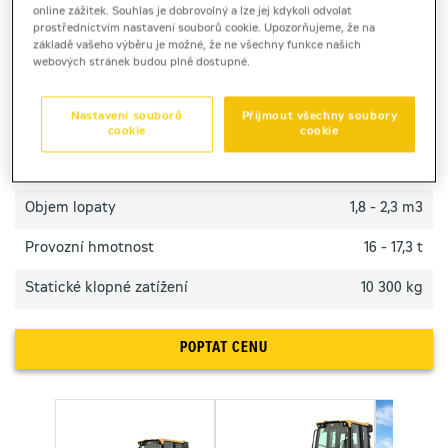
Pásový nakladač Cat 953 zajišťuje vysokou
online zážitek. Souhlas je dobrovolný a lze jej kdykoli odvolat
produktivitu, nízké provozní náklady a snadnou
prostřednictvím nastavení souborů cookie. Upozorňujeme, že na
základě vašeho výběru je možné, že ne všechny funkce našich
údržbu pro efektivní práci.
webových stránek budou plně dostupné.
TECHNICKÉ PARAMETRY
Nastavení souborů
Přijmout všechny soubory
cookie
cookie
Výkon motoru
129 kW
Objem lopaty
1,8 - 2,3 m3
Provozní hmotnost
16 - 17,3 t
Statické klopné zatížení
10 300 kg
POPTAT CENU