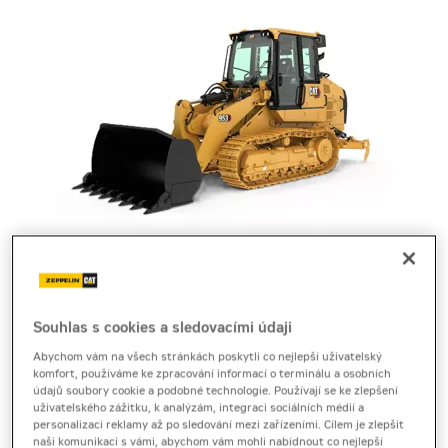
pásový nakladač
Cat 953
Souhlas s cookies a sledovacími údaji
Abychom vám na všech stránkách poskytli co nejlepší uživatelský
Technický list
[5,9 MB]
Brožura
[5,2 MB]
komfort, používáme ke zpracování informací o terminálu a osobních
údajů soubory cookie a podobné technologie. Používají se ke zlepšení
Produktový list
[0,2 MB]
uživatelského zážitku, k analýzám, integraci sociálních médií a
personalizaci reklamy až po sledování mezi zařízeními. Cílem je zlepšit
naši komunikaci s vámi, abychom vám mohli nabídnout co nejlepší