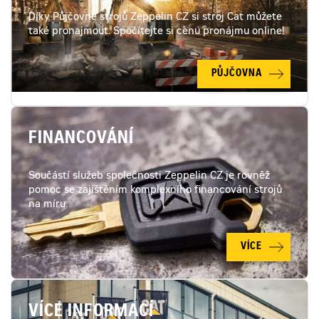
Díky Půjčovně strojů Zeppelin CZ si stroj Cat můžete
také pronajmout. Spočítejte si cenu pronájmu online!
PŮJČOVNA
FINANCOVÁNÍ
Součástí služeb společnosti Zeppelin CZ je rovněž
pomoc se zajištěním komplexního financování strojů
na míru.
VÍCE
VÍCE INFORMACÍ