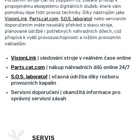
Pořízením stroje Cat od Zeppelin CZ získáte přístup k
propojenému ekosystému digitálních služeb, které vám
pomohou lépe řídit provoz techniky. Díky nástrojům jako
VisionLink
,
Parts.cat.com
,
S.O.S. laboratoř
nebo servisním
doporučením máte neustálý přehled o stavu stroje,
plánované údržbě i potřebných náhradních dílech, což
přispívá k vyšší provozuschopnosti a nižším provozním
nákladům.
VisionLink
| sledování stroje v reálném čase online
Parts.cat.com
| nákup náhradních dílů online 24/7
S.O.S. laboratoř
| včasná údržba díky rozboru
provozních kapalin
Servisní doporučení | okamžitá informace pro
správný servisní zásah
SERVIS