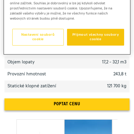
Kolový nakladač Cat 995 určený pro nejtěžší nasazení
online zážitek. Souhlas je dobrovolný a lze jej kdykoli odvolat
přináší maximální výkon, odolnost a efektivitu při
prostřednictvím nastavení souborů cookie. Upozorňujeme, že na
základě vašeho výběru je možné, že ne všechny funkce našich
manipulaci obřích objemů.
webových stránek budou plně dostupné.
TECHNICKÉ PARAMETRY
Nastavení souborů
Přijmout všechny soubory
cookie
cookie
Výkon motoru
1377 kW
Objem lopaty
17,2 - 32,1 m3
Provozní hmotnost
243,8 t
Statické klopné zatížení
121 700 kg
POPTAT CENU