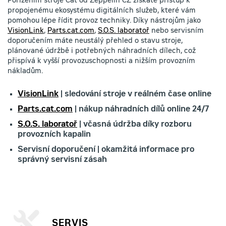
Pořízením stroje Cat od Zeppelin CZ získáte přístup k
propojenému ekosystému digitálních služeb, které vám
pomohou lépe řídit provoz techniky. Díky nástrojům jako
VisionLink
,
Parts.cat.com
,
S.O.S. laboratoř
nebo servisním
doporučením máte neustálý přehled o stavu stroje,
plánované údržbě i potřebných náhradních dílech, což
přispívá k vyšší provozuschopnosti a nižším provozním
nákladům.
VisionLink
| sledování stroje v reálném čase online
Parts.cat.com
| nákup náhradních dílů online 24/7
S.O.S. laboratoř
| včasná údržba díky rozboru
provozních kapalin
Servisní doporučení | okamžitá informace pro
správný servisní zásah
SERVIS