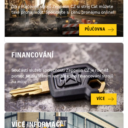
Díky Půjčovně strojů Zeppelin CZ si stroj Cat můžete
také pronajmout. Spočítejte si cenu pronájmu online!
PŮJČOVNA
FINANCOVÁNÍ
Součástí služeb společnosti Zeppelin CZ je rovněž
pomoc se zajištěním komplexního financování strojů
na míru.
VÍCE
VÍCE INFORMACÍ