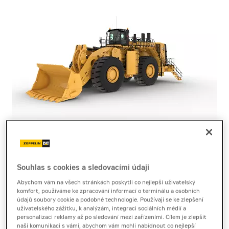
nakladač
Cat 995
Souhlas s cookies a sledovacími údaji
Abychom vám na všech stránkách poskytli co nejlepší uživatelský
Technický list
[0,3 MB]
Produktový list
[0,1 MB]
komfort, používáme ke zpracování informací o terminálu a osobních
údajů soubory cookie a podobné technologie. Používají se ke zlepšení
Brožura
[14,5 MB]
uživatelského zážitku, k analýzám, integraci sociálních médií a
personalizaci reklamy až po sledování mezi zařízeními. Cílem je zlepšit
naši komunikaci s vámi, abychom vám mohli nabídnout co nejlepší