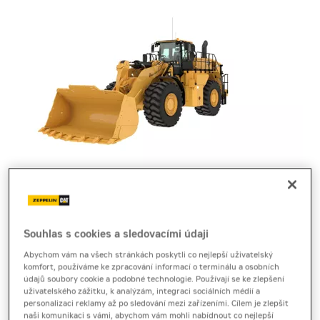
nakladač
Cat 988 XE
Souhlas s cookies a sledovacími údaji
Abychom vám na všech stránkách poskytli co nejlepší uživatelský
Technický list
[3,0 MB]
Produktový list
[0,7 MB]
komfort, používáme ke zpracování informací o terminálu a osobních
údajů soubory cookie a podobné technologie. Používají se ke zlepšení
Brožura
[2,4 MB]
uživatelského zážitku, k analýzám, integraci sociálních médií a
personalizaci reklamy až po sledování mezi zařízeními. Cílem je zlepšit
naši komunikaci s vámi, abychom vám mohli nabídnout co nejlepší