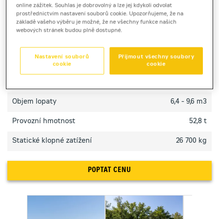
Kolový nakladač Cat 988 XE s XE technologií přináší
online zážitek. Souhlas je dobrovolný a lze jej kdykoli odvolat
nižší spotřebu, plynulý přenos výkonu a špičkovou
prostřednictvím nastavení souborů cookie. Upozorňujeme, že na
základě vašeho výběru je možné, že ne všechny funkce našich
efektivitu v těžkých podmínkách.
webových stránek budou plně dostupné.
TECHNICKÉ PARAMETRY
Nastavení souborů
Přijmout všechny soubory
cookie
cookie
Výkon motoru
432 kW
Objem lopaty
6,4 - 9,6 m3
Provozní hmotnost
52,8 t
Statické klopné zatížení
26 700 kg
POPTAT CENU