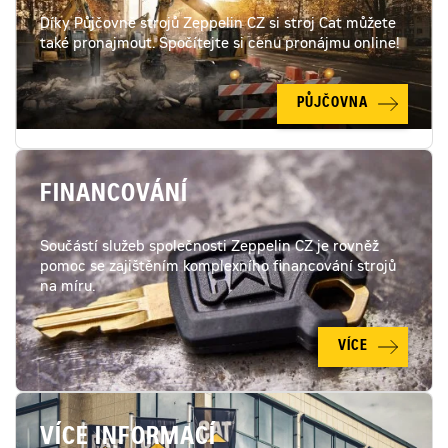
Díky Půjčovně strojů Zeppelin CZ si stroj Cat můžete
také pronajmout. Spočítejte si cenu pronájmu online!
PŮJČOVNA
FINANCOVÁNÍ
Součástí služeb společnosti Zeppelin CZ je rovněž
pomoc se zajištěním komplexního financování strojů
na míru.
VÍCE
VÍCE INFORMACÍ