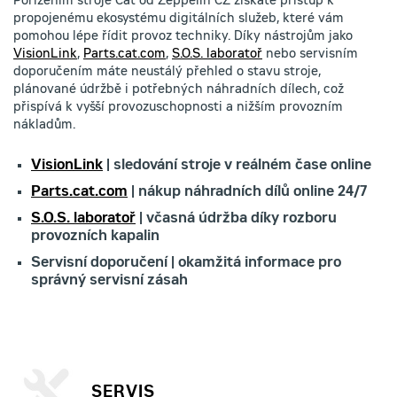
Pořízením stroje Cat od Zeppelin CZ získáte přístup k
propojenému ekosystému digitálních služeb, které vám
pomohou lépe řídit provoz techniky. Díky nástrojům jako
VisionLink
,
Parts.cat.com
,
S.O.S. laboratoř
nebo servisním
doporučením máte neustálý přehled o stavu stroje,
plánované údržbě i potřebných náhradních dílech, což
přispívá k vyšší provozuschopnosti a nižším provozním
nákladům.
VisionLink
| sledování stroje v reálném čase online
Parts.cat.com
| nákup náhradních dílů online 24/7
S.O.S. laboratoř
| včasná údržba díky rozboru
provozních kapalin
Servisní doporučení | okamžitá informace pro
správný servisní zásah
SERVIS