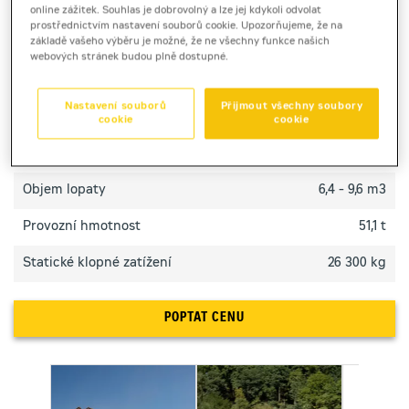
Kolový nakladač Cat 988 nabízí vysokou produktivitu,
online zážitek. Souhlas je dobrovolný a lze jej kdykoli odvolat
silný tah a spolehlivou robustní konstrukci pro
prostřednictvím nastavení souborů cookie. Upozorňujeme, že na
základě vašeho výběru je možné, že ne všechny funkce našich
náročné průmyslové nasazení.
webových stránek budou plně dostupné.
TECHNICKÉ PARAMETRY
Nastavení souborů
Přijmout všechny soubory
cookie
cookie
Výkon motoru
432 kW
Objem lopaty
6,4 - 9,6 m3
Provozní hmotnost
51,1 t
Statické klopné zatížení
26 300 kg
POPTAT CENU