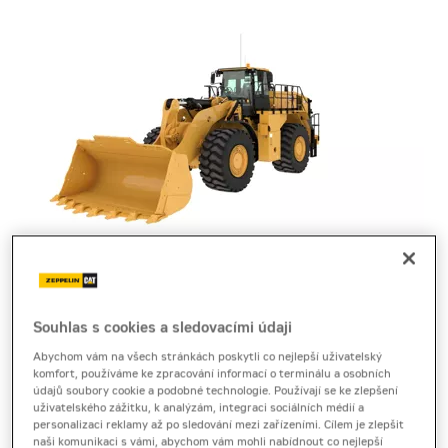
nakladač
Cat 988
Souhlas s cookies a sledovacími údaji
Abychom vám na všech stránkách poskytli co nejlepší uživatelský
Produktový list
[0,6 MB]
Brožura
[2,1 MB]
komfort, používáme ke zpracování informací o terminálu a osobních
údajů soubory cookie a podobné technologie. Používají se ke zlepšení
Technický list
[11,4 MB]
uživatelského zážitku, k analýzám, integraci sociálních médií a
personalizaci reklamy až po sledování mezi zařízeními. Cílem je zlepšit
naši komunikaci s vámi, abychom vám mohli nabídnout co nejlepší