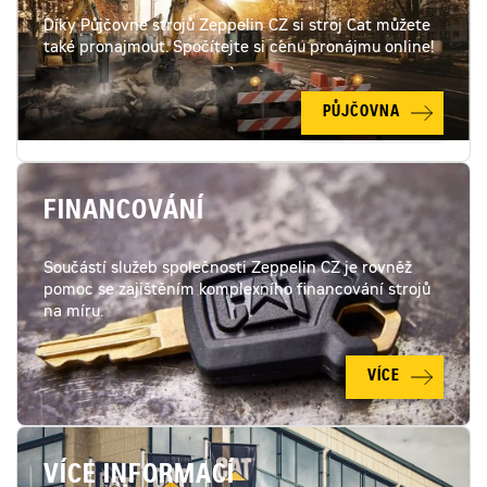
Díky Půjčovně strojů Zeppelin CZ si stroj Cat můžete
také pronajmout. Spočítejte si cenu pronájmu online!
PŮJČOVNA
FINANCOVÁNÍ
Součástí služeb společnosti Zeppelin CZ je rovněž
pomoc se zajištěním komplexního financování strojů
na míru.
VÍCE
VÍCE INFORMACÍ