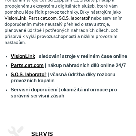
Pořízením stroje Cat od Zeppelin CZ získáte přístup k
propojenému ekosystému digitálních služeb, které vám
pomohou lépe řídit provoz techniky. Díky nástrojům jako
VisionLink
,
Parts.cat.com
,
S.O.S. laboratoř
nebo servisním
doporučením máte neustálý přehled o stavu stroje,
plánované údržbě i potřebných náhradních dílech, což
přispívá k vyšší provozuschopnosti a nižším provozním
nákladům.
VisionLink
| sledování stroje v reálném čase online
Parts.cat.com
| nákup náhradních dílů online 24/7
S.O.S. laboratoř
| včasná údržba díky rozboru
provozních kapalin
Servisní doporučení | okamžitá informace pro
správný servisní zásah
SERVIS