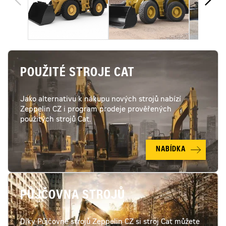
POUŽITÉ STROJE CAT
Jako alternativu k nákupu nových strojů nabízí
Zeppelin CZ i program prodeje prověřených
použitých strojů Cat.
NABÍDKA
PŮJČOVNA STROJŮ
Díky Půjčovně strojů Zeppelin CZ si stroj Cat můžete