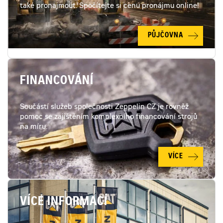
také pronajmout. Spočítejte si cenu pronájmu online!
PŮJČOVNA
FINANCOVÁNÍ
Součástí služeb společnosti Zeppelin CZ je rovněž
pomoc se zajištěním komplexního financování strojů
na míru.
VÍCE
VÍCE INFORMACÍ