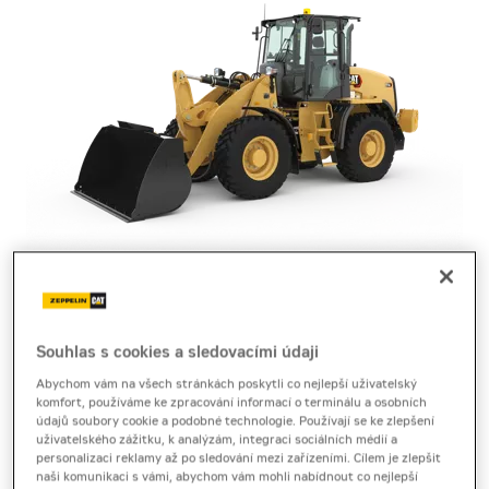
kompaktní nakladače
Cat 914
Souhlas s cookies a sledovacími údaji
Abychom vám na všech stránkách poskytli co nejlepší uživatelský
komfort, používáme ke zpracování informací o terminálu a osobních
Brožura
[8,5 MB]
Produktový list
[0,4 MB]
údajů soubory cookie a podobné technologie. Používají se ke zlepšení
uživatelského zážitku, k analýzám, integraci sociálních médií a
Čelní nakladač Cat 914 výrobce Caterpillar poskytuje
personalizaci reklamy až po sledování mezi zařízeními. Cílem je zlepšit
naši komunikaci s vámi, abychom vám mohli nabídnout co nejlepší
přesné ovládání, stabilitu a silný výkon pro širokou