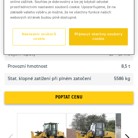
online zážitek. Souhlas je dobrovolný a lze jej kdykoli odvolat
škálu stavebních úkolů.
prostřednictvím nastavení souborů cookie. Upozorňujeme, že na
základě vašeho výběru je možné, že ne všechny funkce našich
webových stránek budou plně dostupné.
TECHNICKÉ PARAMETRY
Nastavení souborů
Přijmout všechny soubory
cookie
cookie
Výkon motoru
82 kW
Objem lopaty
1,3 - 1,9 m3
Provozní hmotnost
8,5 t
Stat. klopné zatížení při plném zatočení
5586 kg
POPTAT CENU