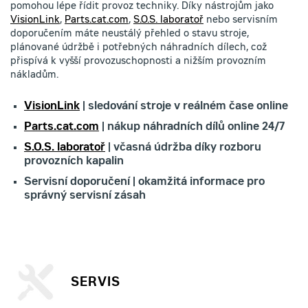
pomohou lépe řídit provoz techniky. Díky nástrojům jako
VisionLink
,
Parts.cat.com
,
S.O.S. laboratoř
nebo servisním
doporučením máte neustálý přehled o stavu stroje,
plánované údržbě i potřebných náhradních dílech, což
přispívá k vyšší provozuschopnosti a nižším provozním
nákladům.
VisionLink
| sledování stroje v reálném čase online
Parts.cat.com
| nákup náhradních dílů online 24/7
S.O.S. laboratoř
| včasná údržba díky rozboru
provozních kapalin
Servisní doporučení | okamžitá informace pro
správný servisní zásah
SERVIS