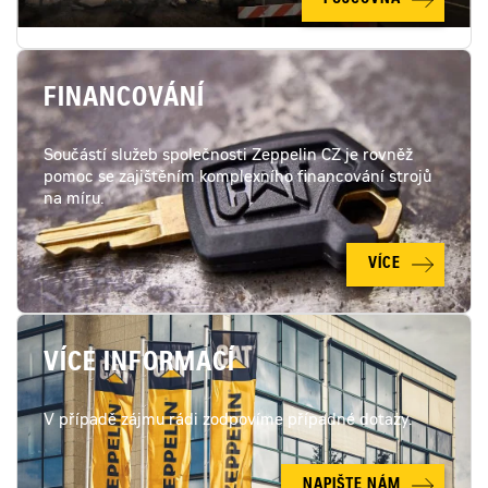
PŮJČOVNA
FINANCOVÁNÍ
Součástí služeb společnosti Zeppelin CZ je rovněž
pomoc se zajištěním komplexního financování strojů
na míru.
VÍCE
VÍCE INFORMACÍ
V případě zájmu rádi zodpovíme případné dotazy.
NAPIŠTE NÁM