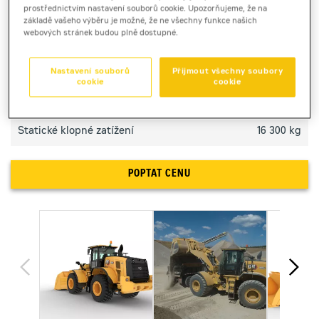
TECHNICKÉ PARAMETRY
prostřednictvím nastavení souborů cookie. Upozorňujeme, že na
základě vašeho výběru je možné, že ne všechny funkce našich
webových stránek budou plně dostupné.
Výkon motoru
253 kW
Nastavení souborů
Přijmout všechny soubory
Objem lopaty
3,6 - 4,8 m3
cookie
cookie
Provozní hmotnost
24,9 t
Statické klopné zatížení
16 300 kg
POPTAT CENU