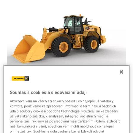
kolový nakladač
Cat 972 XE
Souhlas s cookies a sledovacími údaji
Abychom vám na všech stránkách poskytli co nejlepší uživatelský
komfort, používáme ke zpracování informací o terminálu a osobních
Brožura
[14,9 MB]
Technický list
[4,7 MB]
údajů soubory cookie a podobné technologie. Používají se ke zlepšení
uživatelského zážitku, k analýzám, integraci sociálních médií a
personalizaci reklamy až po sledování mezi zařízeními. Cílem je zlepšit
naši komunikaci s vámi, abychom vám mohli nabídnout co nejlepší
online zážitek. Souhlas je dobrovolný a lze jej kdykoli odvolat