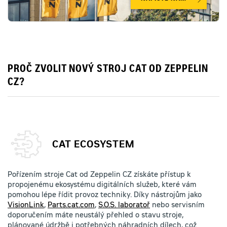
PROČ ZVOLIT NOVÝ STROJ CAT OD ZEPPELIN
CZ?
CAT ECOSYSTEM
Pořízením stroje Cat od Zeppelin CZ získáte přístup k
propojenému ekosystému digitálních služeb, které vám
pomohou lépe řídit provoz techniky. Díky nástrojům jako
VisionLink
,
Parts.cat.com
,
S.O.S. laboratoř
nebo servisním
doporučením máte neustálý přehled o stavu stroje,
plánované údržbě i potřebných náhradních dílech, což