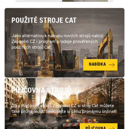
POUŽITÉ STROJE CAT
Jako alternativu k nákupu nových strojů nabízí
Zeppelin CZ i program prodeje prověřených
použitých strojů Cat.
NABÍDKA
PŮJČOVNA STROJŮ
Díky Půjčovně strojů Zeppelin CZ si stroj Cat můžete
také pronajmout. Spočítejte si cenu pronájmu online!