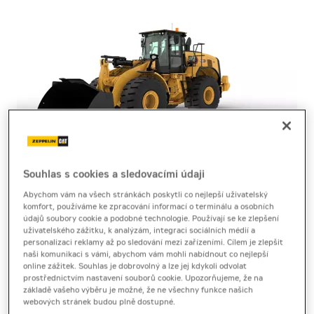
Souhlas s cookies a sledovacími údaji
Abychom vám na všech stránkách poskytli co nejlepší uživatelský
kolový nakladač
komfort, používáme ke zpracování informací o terminálu a osobních
Cat 966 XE
údajů soubory cookie a podobné technologie. Používají se ke zlepšení
uživatelského zážitku, k analýzám, integraci sociálních médií a
personalizaci reklamy až po sledování mezi zařízeními. Cílem je zlepšit
naši komunikaci s vámi, abychom vám mohli nabídnout co nejlepší
Brožura
[9,9 MB]
Technický list
[7,3 MB]
online zážitek. Souhlas je dobrovolný a lze jej kdykoli odvolat
prostřednictvím nastavení souborů cookie. Upozorňujeme, že na
základě vašeho výběru je možné, že ne všechny funkce našich
Kolový nakladač Cat 966 XE s úsporným hybridním
webových stránek budou plně dostupné.
pohonem nabízí vysokou produktivitu, plynulý výkon a