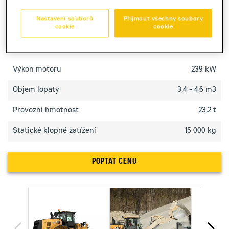
nižší spotřebu v těžkém provozu.
Nastavení souborů
Přijmout všechny soubory
cookie
cookie
TECHNICKÉ PARAMETRY
Výkon motoru
239 kW
Objem lopaty
3,4 - 4,6 m3
Provozní hmotnost
23,2 t
Statické klopné zatížení
15 000 kg
POPTAT CENU