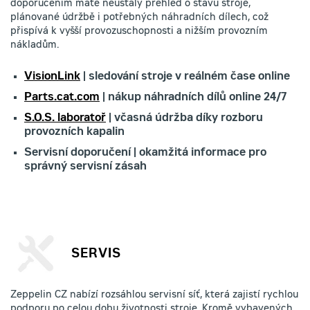
doporučením máte neustálý přehled o stavu stroje,
plánované údržbě i potřebných náhradních dílech, což
přispívá k vyšší provozuschopnosti a nižším provozním
nákladům.
VisionLink
| sledování stroje v reálném čase online
Parts.cat.com
| nákup náhradních dílů online 24/7
S.O.S. laboratoř
| včasná údržba díky rozboru
provozních kapalin
Servisní doporučení | okamžitá informace pro
správný servisní zásah
SERVIS
Zeppelin CZ nabízí rozsáhlou servisní síť, která zajistí rychlou
podporu po celou dobu životnosti stroje. Kromě vybavených