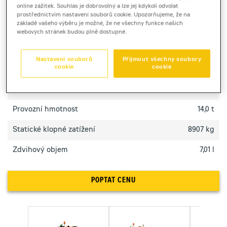
online zážitek. Souhlas je dobrovolný a lze jej kdykoli odvolat
prostředí.
prostřednictvím nastavení souborů cookie. Upozorňujeme, že na
základě vašeho výběru je možné, že ne všechny funkce našich
webových stránek budou plně dostupné.
TECHNICKÉ PARAMETRY
Nastavení souborů
Přijmout všechny soubory
cookie
cookie
Výkon motoru
125 kW
Objem lopaty
1,9 - 5,0 m3
Provozní hmotnost
14,0 t
Statické klopné zatížení
8907 kg
Zdvihový objem
7,01 l
POPTAT CENU