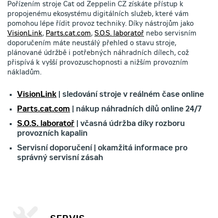
Pořízením stroje Cat od Zeppelin CZ získáte přístup k
propojenému ekosystému digitálních služeb, které vám
pomohou lépe řídit provoz techniky. Díky nástrojům jako
VisionLink
,
Parts.cat.com
,
S.O.S. laboratoř
nebo servisním
doporučením máte neustálý přehled o stavu stroje,
plánované údržbě i potřebných náhradních dílech, což
přispívá k vyšší provozuschopnosti a nižším provozním
nákladům.
VisionLink
| sledování stroje v reálném čase online
Parts.cat.com
| nákup náhradních dílů online 24/7
S.O.S. laboratoř
| včasná údržba díky rozboru
provozních kapalin
Servisní doporučení | okamžitá informace pro
správný servisní zásah