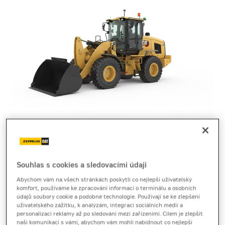
kolový nakladač
Cat 930
Souhlas s cookies a sledovacími údaji
Abychom vám na všech stránkách poskytli co nejlepší uživatelský
Produktový list
[1,0 MB]
Brožura
[2,3 MB]
komfort, používáme ke zpracování informací o terminálu a osobních
údajů soubory cookie a podobné technologie. Používají se ke zlepšení
uživatelského zážitku, k analýzám, integraci sociálních médií a
Kolový nakladač Cat 930 přináší vyšší nosnost,
personalizaci reklamy až po sledování mezi zařízeními. Cílem je zlepšit
stabilitu a úsporný provoz pro práce v náročném
naši komunikaci s vámi, abychom vám mohli nabídnout co nejlepší