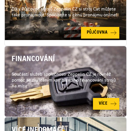
Díky Půjčovně strojů Zeppelin CZ si stroj Cat můžete
také pronajmout. Spočítejte si cenu pronájmu online!
PŮJČOVNA
FINANCOVÁNÍ
Součástí služeb společnosti Zeppelin CZ je rovněž
pomoc se zajištěním komplexního financování strojů
na míru.
VÍCE
VÍCE INFORMACÍ