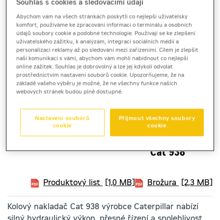
Souhlas s cookies a sledovacími údaji
Abychom vám na všech stránkách poskytli co nejlepší uživatelský
komfort, používáme ke zpracování informací o terminálu a osobních
údajů soubory cookie a podobné technologie. Používají se ke zlepšení
uživatelského zážitku, k analýzám, integraci sociálních médií a
personalizaci reklamy až po sledování mezi zařízeními. Cílem je zlepšit
naši komunikaci s vámi, abychom vám mohli nabídnout co nejlepší
online zážitek. Souhlas je dobrovolný a lze jej kdykoli odvolat
prostřednictvím nastavení souborů cookie. Upozorňujeme, že na
základě vašeho výběru je možné, že ne všechny funkce našich
webových stránek budou plně dostupné.
Nastavení souborů
Přijmout všechny soubory
cookie
cookie
kolový nakladač
Cat 938
Produktový list
[1,0 MB]
Brožura
[2,3 MB]
Kolový nakladač Cat 938 výrobce Caterpillar nabízí
silný hydraulický výkon, přesné řízení a spolehlivost