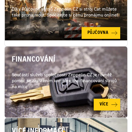
Díky Půjčovně strojů Zeppelin CZ si stroj Cat můžete
také pronajmout. Spočítejte si cenu pronájmu online!
PŮJČOVNA
FINANCOVÁNÍ
Součástí služeb společnosti Zeppelin CZ je rovněž
pomoc se zajištěním komplexního financování strojů
na míru.
VÍCE
VÍCE INFORMACÍ