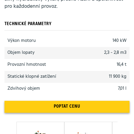
pro každodenní provoz.
TECHNICKÉ PARAMETRY
Výkon motoru
140 kW
Objem lopaty
2,3 - 2,8 m3
Provozní hmotnost
16,4 t
Statické klopné zatížení
11 900 kg
Zdvihový objem
7,01 l
POPTAT CENU