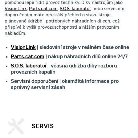
pomohou lépe řídit provoz techniky. Díky nástrojům jako
VisionLink
,
Parts.cat.com
,
S.O.S. laboratoř
nebo servisním
doporučením máte neustálý přehled o stavu stroje,
plánované údržbě i potřebných náhradních dílech, což
přispívá k vyšší provozuschopnosti a nižším provozním
nákladům.
VisionLink
| sledování stroje v reálném čase online
Parts.cat.com
| nákup náhradních dílů online 24/7
S.O.S. laboratoř
| včasná údržba díky rozboru
provozních kapalin
Servisní doporučení | okamžitá informace pro
správný servisní zásah
SERVIS