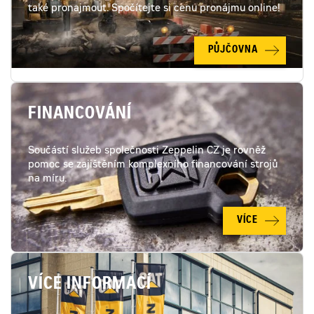
také pronajmout. Spočítejte si cenu pronájmu online!
PŮJČOVNA
FINANCOVÁNÍ
Součástí služeb společnosti Zeppelin CZ je rovněž
pomoc se zajištěním komplexního financování strojů
na míru.
VÍCE
VÍCE INFORMACÍ