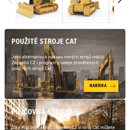
POUŽITÉ STROJE CAT
Jako alternativu k nákupu nových strojů nabízí
Zeppelin CZ i program prodeje prověřených
použitých strojů Cat.
NABÍDKA
PŮJČOVNA STROJŮ
Díky Půjčovně strojů Zeppelin CZ si stroj Cat můžete