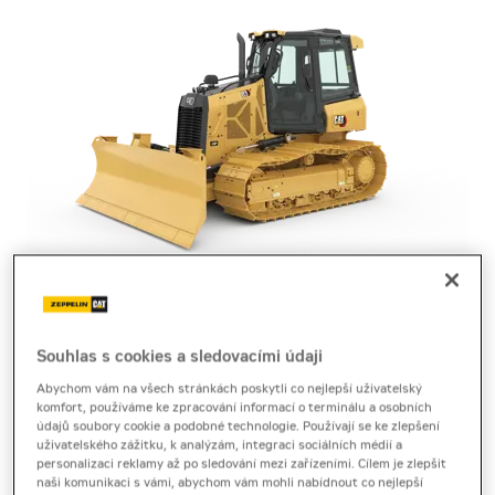
pásový dozer
Cat D3
Souhlas s cookies a sledovacími údaji
Abychom vám na všech stránkách poskytli co nejlepší uživatelský
komfort, používáme ke zpracování informací o terminálu a osobních
Brožura
[5,7 MB]
Produktový list
[0,4 MB]
údajů soubory cookie a podobné technologie. Používají se ke zlepšení
uživatelského zážitku, k analýzám, integraci sociálních médií a
Dozer Cat D3 kombinuje stabilitu, přesnost a vysokou
personalizaci reklamy až po sledování mezi zařízeními. Cílem je zlepšit
naši komunikaci s vámi, abychom vám mohli nabídnout co nejlepší
efektivitu při tvarování terénu i jemných