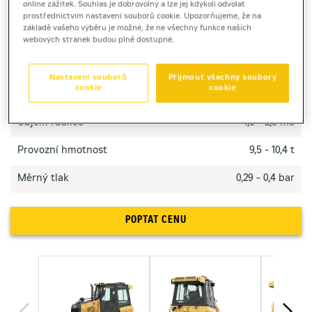
online zážitek. Souhlas je dobrovolný a lze jej kdykoli odvolat
dokončovacích pracích.
prostřednictvím nastavení souborů cookie. Upozorňujeme, že na
základě vašeho výběru je možné, že ne všechny funkce našich
webových stránek budou plně dostupné.
TECHNICKÉ PARAMETRY
Nastavení souborů
Přijmout všechny soubory
cookie
cookie
Výkon motoru
79 kW
Objem radlice
1,5 - 2,3 m3
Provozní hmotnost
9,5 - 10,4 t
Měrný tlak
0,29 - 0,4 bar
POPTAT CENU