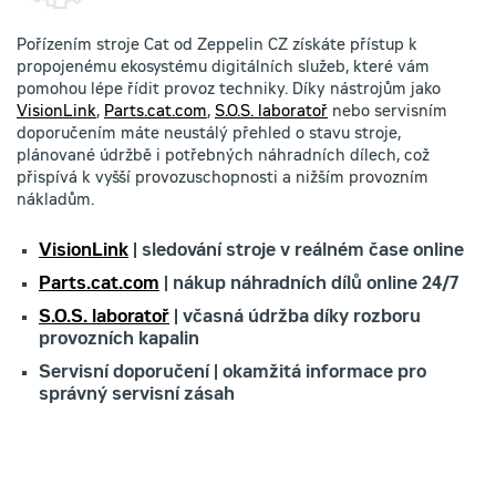
Pořízením stroje Cat od Zeppelin CZ získáte přístup k
propojenému ekosystému digitálních služeb, které vám
pomohou lépe řídit provoz techniky. Díky nástrojům jako
VisionLink
,
Parts.cat.com
,
S.O.S. laboratoř
nebo servisním
doporučením máte neustálý přehled o stavu stroje,
plánované údržbě i potřebných náhradních dílech, což
přispívá k vyšší provozuschopnosti a nižším provozním
nákladům.
VisionLink
| sledování stroje v reálném čase online
Parts.cat.com
| nákup náhradních dílů online 24/7
S.O.S. laboratoř
| včasná údržba díky rozboru
provozních kapalin
Servisní doporučení | okamžitá informace pro
správný servisní zásah