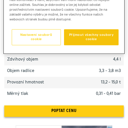
naši komunikaci s vámi, abychom vám mohli nabídnout co nejlepší
Dozer Cat D4 výrobce Caterpillar s plynulým
online zážitek. Souhlas je dobrovolný a lze jej kdykoli odvolat
ovládáním nabízí spolehlivý výkon a přesné tvarování
prostřednictvím nastavení souborů cookie. Upozorňujeme, že na
základě vašeho výběru je možné, že ne všechny funkce našich
terénu v širokém spektru aplikací.
webových stránek budou plně dostupné.
TECHNICKÉ PARAMETRY
Nastavení souborů
Přijmout všechny soubory
cookie
cookie
Výkon motoru
117 kW
Zdvihový objem
4,4 l
Objem radlice
3,3 - 3,8 m3
Provozní hmotnost
13,2 - 15,0 t
Měrný tlak
0,31 - 0,41 bar
POPTAT CENU