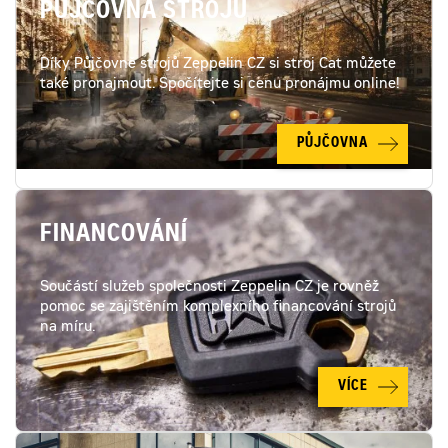
PŮJČOVNA STROJŮ
Díky Půjčovně strojů Zeppelin CZ si stroj Cat můžete
také pronajmout. Spočítejte si cenu pronájmu online!
PŮJČOVNA
FINANCOVÁNÍ
Součástí služeb společnosti Zeppelin CZ je rovněž
pomoc se zajištěním komplexního financování strojů
na míru.
VÍCE