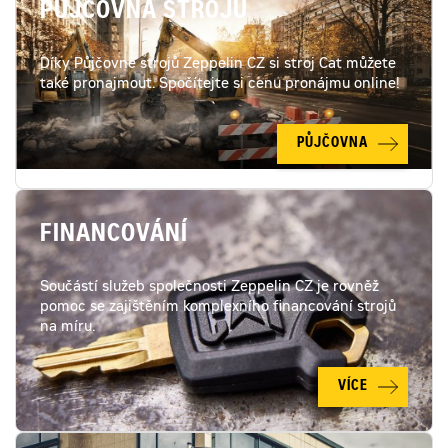
PŮJČOVNA STROJŮ
Díky Půjčovně strojů Zeppelin CZ si stroj Cat můžete
také pronajmout. Spočítejte si cenu pronájmu online!
PŮJČOVNA
FINANCOVÁNÍ
Součástí služeb společnosti Zeppelin CZ je rovněž
pomoc se zajištěním komplexního financování strojů
na míru.
VÍCE