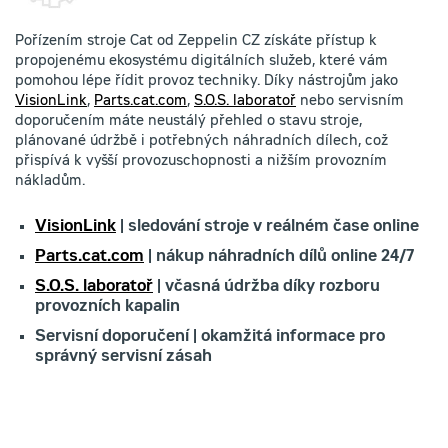
Pořízením stroje Cat od Zeppelin CZ získáte přístup k
propojenému ekosystému digitálních služeb, které vám
pomohou lépe řídit provoz techniky. Díky nástrojům jako
VisionLink
,
Parts.cat.com
,
S.O.S. laboratoř
nebo servisním
doporučením máte neustálý přehled o stavu stroje,
plánované údržbě i potřebných náhradních dílech, což
přispívá k vyšší provozuschopnosti a nižším provozním
nákladům.
VisionLink
| sledování stroje v reálném čase online
Parts.cat.com
| nákup náhradních dílů online 24/7
S.O.S. laboratoř
| včasná údržba díky rozboru
provozních kapalin
Servisní doporučení | okamžitá informace pro
správný servisní zásah