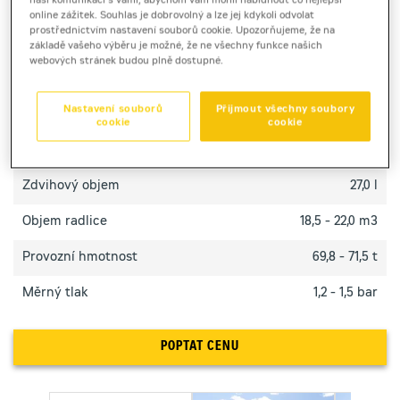
naši komunikaci s vámi, abychom vám mohli nabídnout co nejlepší
Buldozer Cat D10 výrobce Caterpillar poskytuje
online zážitek. Souhlas je dobrovolný a lze jej kdykoli odvolat
masivní sílu, odolnost a vysokou produktivitu při
prostřednictvím nastavení souborů cookie. Upozorňujeme, že na
základě vašeho výběru je možné, že ne všechny funkce našich
tlačení materiálu v těžkých podmínkách.
webových stránek budou plně dostupné.
TECHNICKÉ PARAMETRY
Nastavení souborů
Přijmout všechny soubory
cookie
cookie
Výkon motoru
471 / 563 kW
Zdvihový objem
27,0 l
Objem radlice
18,5 - 22,0 m3
Provozní hmotnost
69,8 - 71,5 t
Měrný tlak
1,2 - 1,5 bar
POPTAT CENU