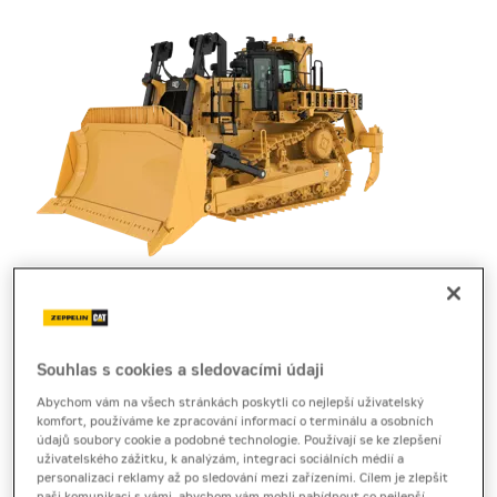
pásový dozer
Cat D10
Souhlas s cookies a sledovacími údaji
Abychom vám na všech stránkách poskytli co nejlepší uživatelský
Brožura
[2,6 MB]
Technický list
[0,5 MB]
komfort, používáme ke zpracování informací o terminálu a osobních
údajů soubory cookie a podobné technologie. Používají se ke zlepšení
Produktový list
[0,2 MB]
uživatelského zážitku, k analýzám, integraci sociálních médií a
personalizaci reklamy až po sledování mezi zařízeními. Cílem je zlepšit