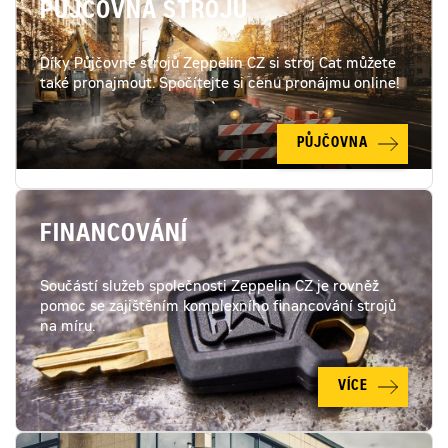
PŮJČOVNA STROJŮ
Díky Půjčovně strojů Zeppelin CZ si stroj Cat můžete
také pronajmout. Spočítejte si cenu pronájmu online!
PŮJČOVNA
FINANCOVÁNÍ
Součástí služeb společnosti Zeppelin CZ je rovněž
pomoc se zajištěním komplexního financování strojů
na míru.
VÍCE