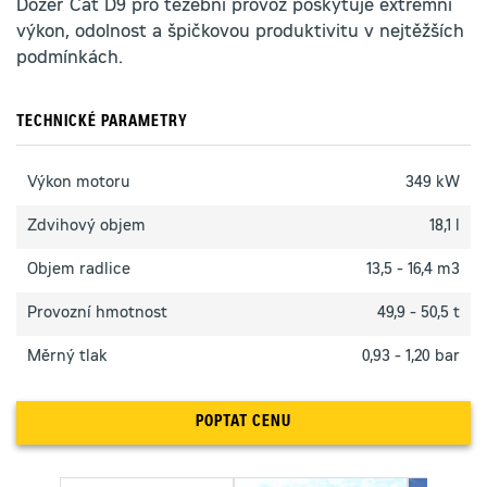
Dozer Cat D9 pro těžební provoz poskytuje extrémní
výkon, odolnost a špičkovou produktivitu v nejtěžších
podmínkách.
TECHNICKÉ PARAMETRY
Výkon motoru
349 kW
Zdvihový objem
18,1 l
Objem radlice
13,5 - 16,4 m3
Provozní hmotnost
49,9 - 50,5 t
Měrný tlak
0,93 - 1,20 bar
POPTAT CENU