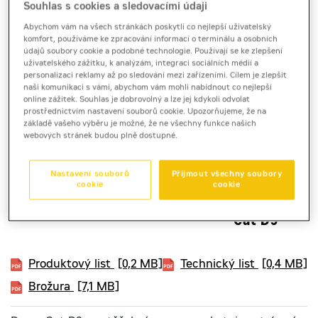
Souhlas s cookies a sledovacími údaji
Abychom vám na všech stránkách poskytli co nejlepší uživatelský
komfort, používáme ke zpracování informací o terminálu a osobních
údajů soubory cookie a podobné technologie. Používají se ke zlepšení
uživatelského zážitku, k analýzám, integraci sociálních médií a
personalizaci reklamy až po sledování mezi zařízeními. Cílem je zlepšit
naši komunikaci s vámi, abychom vám mohli nabídnout co nejlepší
online zážitek. Souhlas je dobrovolný a lze jej kdykoli odvolat
prostřednictvím nastavení souborů cookie. Upozorňujeme, že na
základě vašeho výběru je možné, že ne všechny funkce našich
webových stránek budou plně dostupné.
Nastavení souborů
Přijmout všechny soubory
cookie
cookie
pásový dozer
Cat D9
Produktový list
[0,2 MB]
Technický list
[0,4 MB]
Brožura
[7,1 MB]