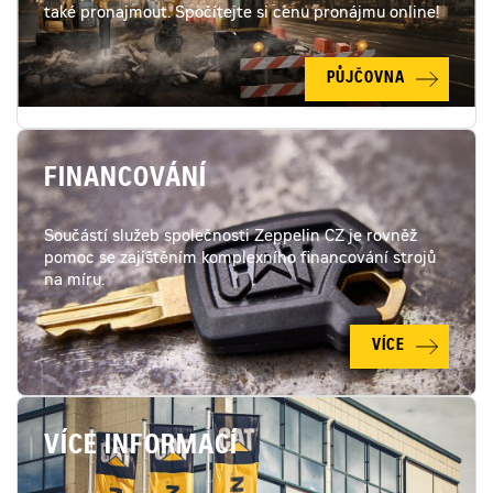
také pronajmout. Spočítejte si cenu pronájmu online!
PŮJČOVNA
FINANCOVÁNÍ
Součástí služeb společnosti Zeppelin CZ je rovněž
pomoc se zajištěním komplexního financování strojů
na míru.
VÍCE
VÍCE INFORMACÍ