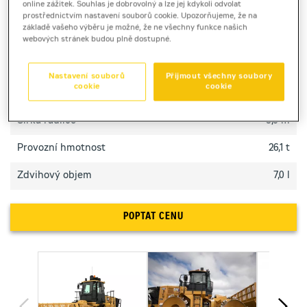
online zážitek. Souhlas je dobrovolný a lze jej kdykoli odvolat
skládkách.
prostřednictvím nastavení souborů cookie. Upozorňujeme, že na
základě vašeho výběru je možné, že ne všechny funkce našich
webových stránek budou plně dostupné.
TECHNICKÉ PARAMETRY
Nastavení souborů
Přijmout všechny soubory
cookie
cookie
Výkon motoru
205 kW
Šířka radlice
3,6 m
Provozní hmotnost
26,1 t
Zdvihový objem
7,0 l
POPTAT CENU