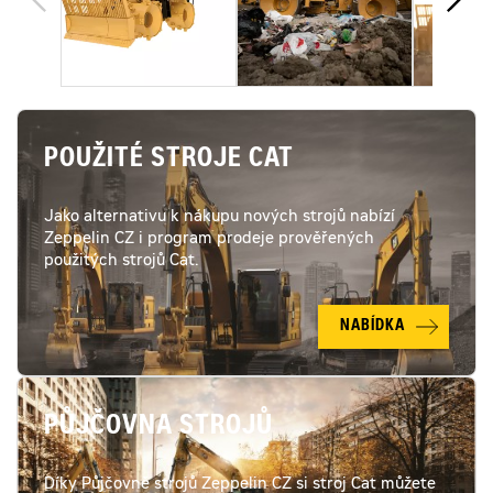
POUŽITÉ STROJE CAT
Jako alternativu k nákupu nových strojů nabízí
Zeppelin CZ i program prodeje prověřených
použitých strojů Cat.
NABÍDKA
PŮJČOVNA STROJŮ
Díky Půjčovně strojů Zeppelin CZ si stroj Cat můžete