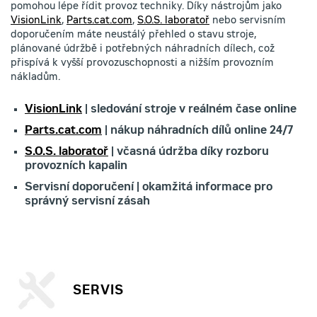
pomohou lépe řídit provoz techniky. Díky nástrojům jako
VisionLink
,
Parts.cat.com
,
S.O.S. laboratoř
nebo servisním
doporučením máte neustálý přehled o stavu stroje,
plánované údržbě i potřebných náhradních dílech, což
přispívá k vyšší provozuschopnosti a nižším provozním
nákladům.
VisionLink
| sledování stroje v reálném čase online
Parts.cat.com
| nákup náhradních dílů online 24/7
S.O.S. laboratoř
| včasná údržba díky rozboru
provozních kapalin
Servisní doporučení | okamžitá informace pro
správný servisní zásah
SERVIS