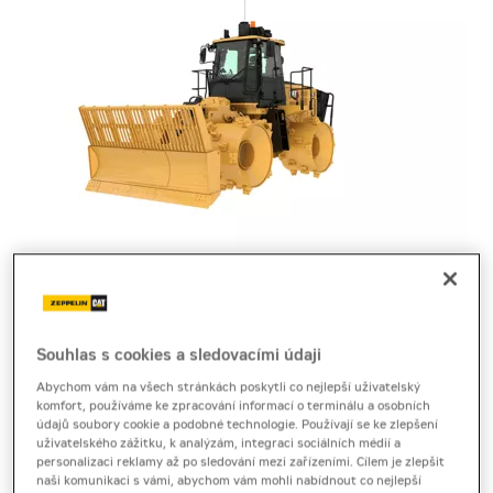
skládkový kompaktor
Cat 816
Souhlas s cookies a sledovacími údaji
Abychom vám na všech stránkách poskytli co nejlepší uživatelský
komfort, používáme ke zpracování informací o terminálu a osobních
Technický list
[1,1 MB]
Brožura
[14,3 MB]
údajů soubory cookie a podobné technologie. Používají se ke zlepšení
uživatelského zážitku, k analýzám, integraci sociálních médií a
Skládkový kompaktor Cat 816 Cat nabízí vysoký tlak,
personalizaci reklamy až po sledování mezi zařízeními. Cílem je zlepšit
naši komunikaci s vámi, abychom vám mohli nabídnout co nejlepší
odolnost a spolehlivost pro efektivní práci na