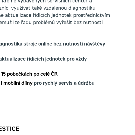
e. Kromě vybavených servisních center a
níci využívat také vzdálenou diagnostiku
ne aktualizace řídicích jednotek prostřednictvím
čemuž lze řadu problémů vyřešit bez nutnosti
iagnostika stroje online bez nutnosti návštěvy
aktualizace řídících jednotek pro vždy
a
15 pobočkách po celé ČR
i mobilní dílny
pro rychlý servis a údržbu
ESTICE