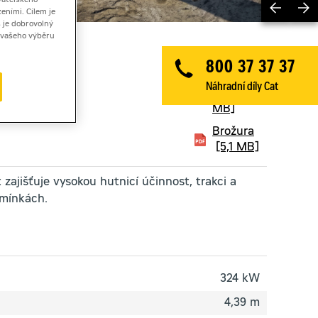
Previ
vatelského
eními. Cílem je
 je dobrovolný
ě vašeho výběru
800 37 37 37
Technický
Náhradní díly Cat
list
[1,1
MB]
Brožura
[5,1 MB]
zajišťuje vysokou hutnicí účinnost, trakci a
dmínkách.
324 kW
4,39 m