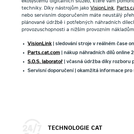
ekosystému digitálních služeb, které vám pomoho
techniky. Díky nástrojům jako
VisionLink
,
Parts.c
nebo servisním doporučením máte neustálý přehl
plánované údržbě i potřebných náhradních dílech,
provozuschopnosti a nižším provozním nákladům
VisionLink
| sledování stroje v reálném čase on
Parts.cat.com
| nákup náhradních dílů online 2
S.O.S. laboratoř
| včasná údržba díky rozboru 
Servisní doporučení | okamžitá informace pro
TECHNOLOGIE CAT