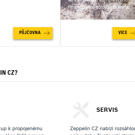
ut. Spočítejte si cenu
se zajištěním komplexního
u online!
financování strojů na míru.
PŮJČOVNA
VÍCE
IN CZ?
SERVIS
stup k propojenému
Zeppelin CZ nabízí rozsáhlou