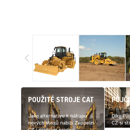
POUŽITÉ STROJE CAT
PŮJČ
Jako alternativu k nákupu
Díky Pů
nových strojů nabízí Zeppelin
CZ si st