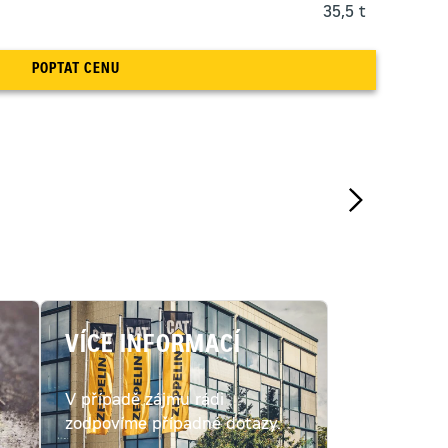
35,5 t
POPTAT CENU
VÍCE INFORMACÍ
V případě zájmu rádi
c
zodpovíme případné dotazy.