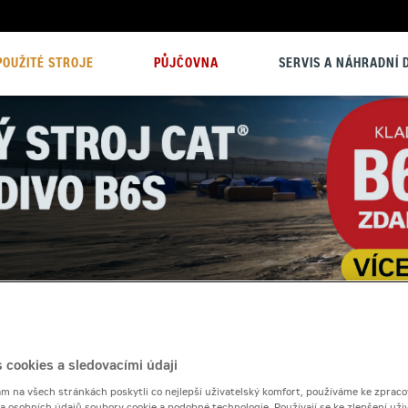
POUŽITÉ STROJE
PŮJČOVNA
SERVIS A NÁHRADNÍ D
 cookies a sledovacími údaji
 na všech stránkách poskytli co nejlepší uživatelský komfort, používáme ke zpraco