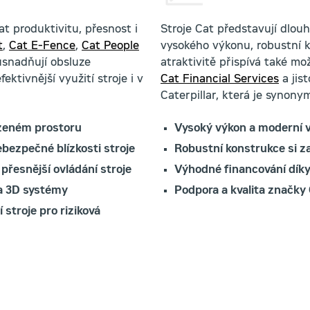
t produktivitu, přesnost i
Stroje Cat představují dlou
t
,
Cat E-Fence
,
Cat People
vysokého výkonu, robustní k
snadňují obsluze
atraktivitě přispívá také m
ektivnější využití stroje i v
Cat Financial Services
a jis
Caterpillar, která je synonym
azeném prostoru
Vysoký výkon a moderní 
bezpečné blízkosti stroje
Robustní konstrukce si 
 přesnější ovládání stroje
Výhodné financování dík
 a 3D systémy
Podpora a kvalita značky 
stroje pro riziková