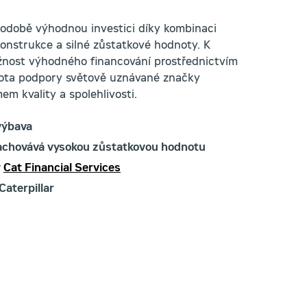
hodobě výhodnou investici díky kombinaci
onstrukce a silné zůstatkové hodnoty. K
ožnost výhodného financování prostřednictvím
tota podpory světově uznávané značky
em kvality a spolehlivosti.
výbava
zachovává vysokou zůstatkovou hodnotu
y
Cat Financial Services
Caterpillar