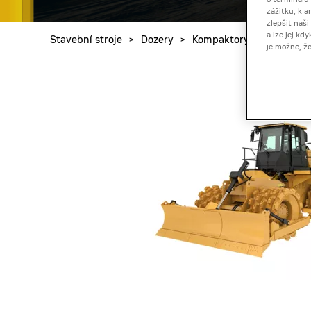
o terminálu
zážitku, k a
zlepšit naš
a lze jej k
Stavební stroje
>
Dozery
>
Kompaktory
>
Kompakt
je možné, ž