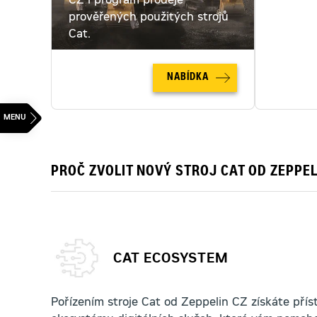
CZ i program prodeje
pronajmo
prověřených použitých strojů
pronájm
Cat.
NABÍDKA
PROČ ZVOLIT NOVÝ STROJ CAT OD ZEPPEL
CAT ECOSYSTEM
Pořízením stroje Cat od Zeppelin CZ získáte pří