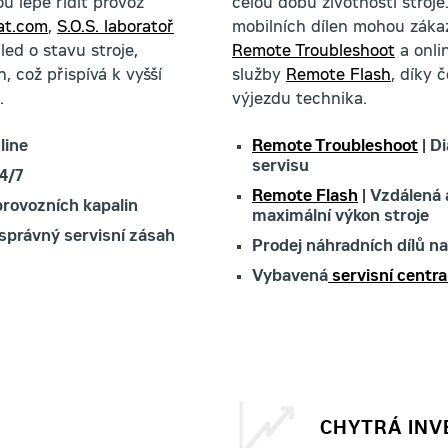
u lépe řídit provoz
celou dobu životnosti stroj
at.com
,
S.O.S. laboratoř
mobilních dílen mohou zákaz
ed o stavu stroje,
Remote Troubleshoot
a onli
 což přispívá k vyšší
služby
Remote Flash
, díky 
.
výjezdu technika.
line
Remote Troubleshoot
| D
servisu
4/7
Remote Flash
| Vzdálená 
provozních kapalin
maximální výkon stroje
 správný servisní zásah
Prodej náhradních dílů n
Vybavená
servisní centra 
CHYTRÁ INV