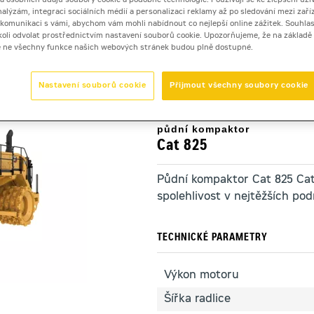
 a osobních údajů soubory cookie a podobné technologie. Používají se ke zlepšení uži
nalýzám, integraci sociálních médií a personalizaci reklamy až po sledování mezi zaříz
i komunikaci s vámi, abychom vám mohli nabídnout co nejlepší online zážitek. Souhlas
dykoli odvolat prostřednictvím nastavení souborů cookie. Upozorňujeme, že na základ
ory
>
Cat 825
e ne všechny funkce našich webových stránek budou plně dostupné.
Nastavení souborů cookie
Přijmout všechny soubory cookie
půdní kompaktor
Cat 825
Půdní kompaktor Cat 825 Cat 
spolehlivost v nejtěžších po
TECHNICKÉ PARAMETRY
Výkon motoru
Šířka radlice