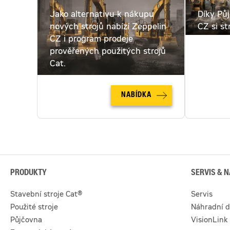
Jako alternativu k nákupu
Díky Pů
nových strojů nabízí Zeppelin
CZ si st
CZ i program prodeje
pronajmo
prověřených použitých strojů
pronájm
Cat.
NABÍDKA
PRODUKTY
SERVIS & N
Stavební stroje Cat®
Servis
Použité stroje
Náhradní d
Půjčovna
VisionLink