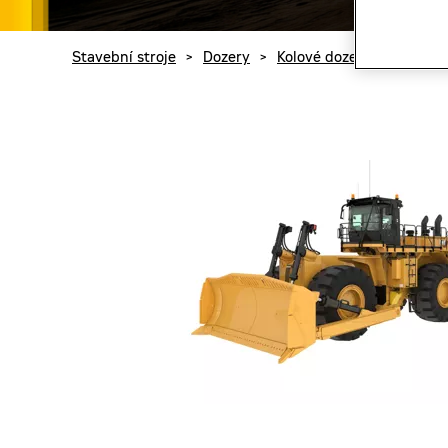
Stavební stroje
>
Dozery
>
Kolové dozery
>
Cat 85