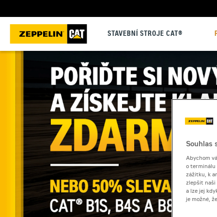
STAVEBNÍ STROJE CAT®
Souhlas s
Abychom vám
o terminálu
zážitku, k a
zlepšit naš
a lze jej k
je možné, ž