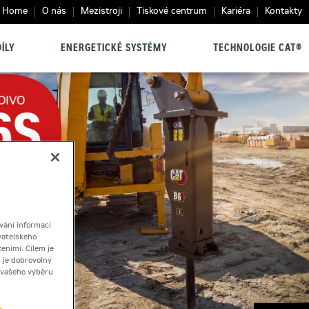
Home
O nás
Mezistroji
Tiskové centrum
Kariéra
Kontakty
ÍLY
ENERGETICKÉ SYSTÉMY
TECHNOLOGIE CAT®
vání informací
vatelského
eními. Cílem je
 je dobrovolný
ě vašeho výběru