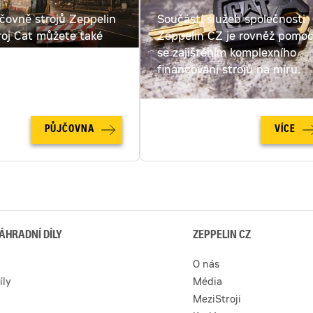
jčovně strojů Zeppelin
Součástí služeb společnosti
roj Cat můžete také
Zeppelin CZ je rovněž pomo
ut. Spočítejte si cenu
se zajištěním komplexního
u online!
financování strojů na míru.
PŮJČOVNA
VÍCE
ÁHRADNÍ DÍLY
ZEPPELIN CZ
O nás
íly
Média
MeziStroji