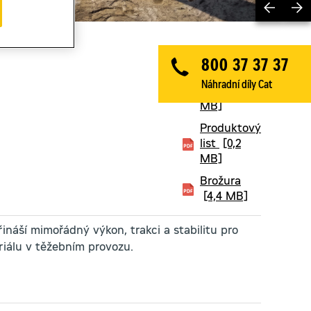
Previ
800 37 37 37
Technický
Náhradní díly Cat
list
[0,4
MB]
Produktový
list
[0,2
MB]
Brožura
[4,4 MB]
ináší mimořádný výkon, trakci a stabilitu pro
iálu v těžebním provozu.