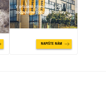
V případě zájmu rádi
c
zodpovíme případné dotazy.
NAPIŠTE NÁM