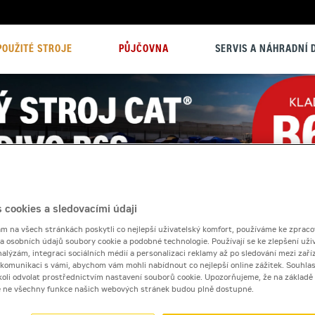
POUŽITÉ STROJE
PŮJČOVNA
SERVIS A NÁHRADNÍ D
 cookies a sledovacími údaji
 na všech stránkách poskytli co nejlepší uživatelský komfort, používáme ke zpraco
 a osobních údajů soubory cookie a podobné technologie. Používají se ke zlepšení uži
nalýzám, integraci sociálních médií a personalizaci reklamy až po sledování mezi zaříz
i komunikaci s vámi, abychom vám mohli nabídnout co nejlepší online zážitek. Souhlas
dykoli odvolat prostřednictvím nastavení souborů cookie. Upozorňujeme, že na základ
e ne všechny funkce našich webových stránek budou plně dostupné.