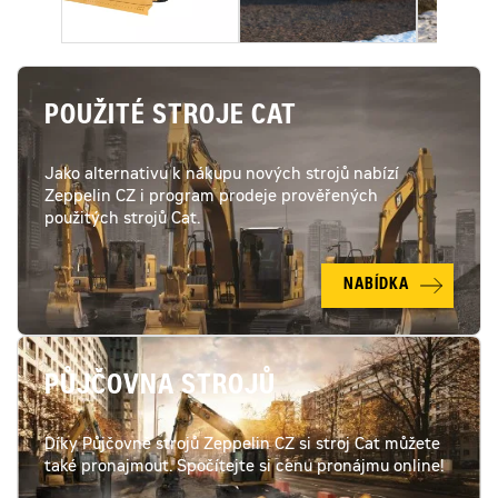
POUŽITÉ STROJE CAT
Jako alternativu k nákupu nových strojů nabízí
Zeppelin CZ i program prodeje prověřených
použitých strojů Cat.
NABÍDKA
PŮJČOVNA STROJŮ
Díky Půjčovně strojů Zeppelin CZ si stroj Cat můžete
také pronajmout. Spočítejte si cenu pronájmu online!