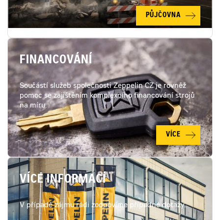
PŮJČOVNA
FINANCOVÁNÍ
Součástí služeb společnosti Zeppelin CZ je rovněž
pomoc se zajištěním komplexního financování strojů
na míru.
VÍCE
VÍCE INFORMACÍ
V případě zájmu rádi zodpovíme případné dotazy.