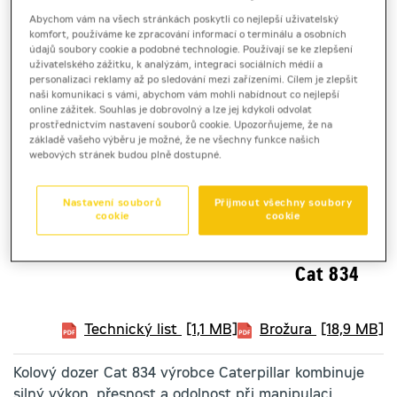
Abychom vám na všech stránkách poskytli co nejlepší uživatelský
komfort, používáme ke zpracování informací o terminálu a osobních
údajů soubory cookie a podobné technologie. Používají se ke zlepšení
uživatelského zážitku, k analýzám, integraci sociálních médií a
personalizaci reklamy až po sledování mezi zařízeními. Cílem je zlepšit
naši komunikaci s vámi, abychom vám mohli nabídnout co nejlepší
online zážitek. Souhlas je dobrovolný a lze jej kdykoli odvolat
prostřednictvím nastavení souborů cookie. Upozorňujeme, že na
základě vašeho výběru je možné, že ne všechny funkce našich
webových stránek budou plně dostupné.
Nastavení souborů
Přijmout všechny soubory
cookie
cookie
kolový dozer
Cat 834
Technický list
[1,1 MB]
Brožura
[18,9 MB]
Kolový dozer Cat 834 výrobce Caterpillar kombinuje
silný výkon, přesnost a odolnost při manipulaci