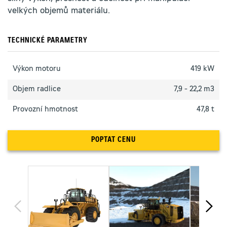
velkých objemů materiálu.
TECHNICKÉ PARAMETRY
Výkon motoru
419 kW
Objem radlice
7,9 - 22,2 m3
Provozní hmotnost
47,8 t
POPTAT CENU