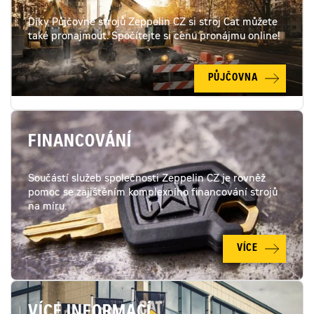
Díky Půjčovně strojů Zeppelin CZ si stroj Cat můžete
také pronajmout. Spočítejte si cenu pronájmu online!
PŮJČOVNA
FINANCOVÁNÍ
Součástí služeb společnosti Zeppelin CZ je rovněž
pomoc se zajištěním komplexního financování strojů
na míru.
VÍCE
VÍCE INFORMACÍ