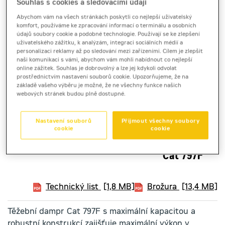
Souhlas s cookies a sledovacími údaji
Abychom vám na všech stránkách poskytli co nejlepší uživatelský
komfort, používáme ke zpracování informací o terminálu a osobních
údajů soubory cookie a podobné technologie. Používají se ke zlepšení
uživatelského zážitku, k analýzám, integraci sociálních médií a
personalizaci reklamy až po sledování mezi zařízeními. Cílem je zlepšit
naši komunikaci s vámi, abychom vám mohli nabídnout co nejlepší
online zážitek. Souhlas je dobrovolný a lze jej kdykoli odvolat
prostřednictvím nastavení souborů cookie. Upozorňujeme, že na
základě vašeho výběru je možné, že ne všechny funkce našich
webových stránek budou plně dostupné.
Nastavení souborů
Přijmout všechny soubory
cookie
cookie
pevné dempry
Cat 797F
Technický list
[1,8 MB]
Brožura
[13,4 MB]
Těžební dampr Cat 797F s maximální kapacitou a
robustní konstrukcí zajišťuje maximální výkon v