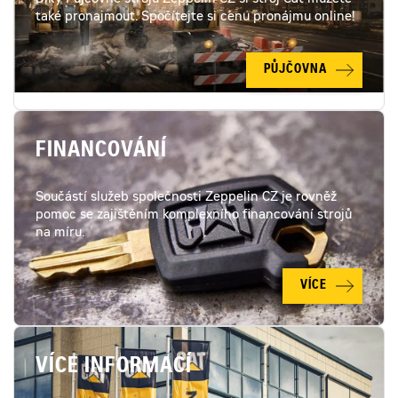
Díky Půjčovně strojů Zeppelin CZ si stroj Cat můžete
také pronajmout. Spočítejte si cenu pronájmu online!
PŮJČOVNA
FINANCOVÁNÍ
Součástí služeb společnosti Zeppelin CZ je rovněž
pomoc se zajištěním komplexního financování strojů
na míru.
VÍCE
VÍCE INFORMACÍ