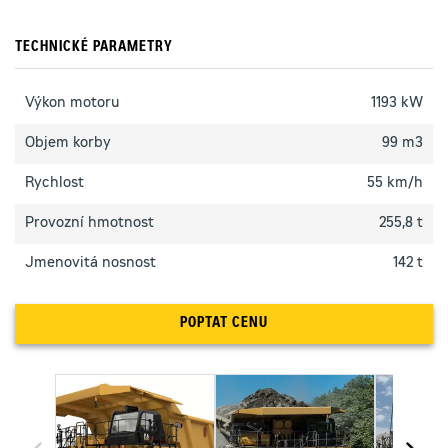
TECHNICKÉ PARAMETRY
Výkon motoru
1193 kW
Objem korby
99 m3
Rychlost
55 km/h
Provozní hmotnost
255,8 t
Jmenovitá nosnost
142 t
POPTAT CENU