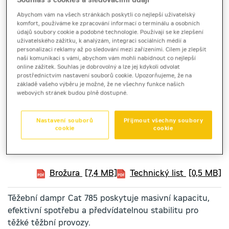
Souhlas s cookies a sledovacími údaji
Abychom vám na všech stránkách poskytli co nejlepší uživatelský
komfort, používáme ke zpracování informací o terminálu a osobních
údajů soubory cookie a podobné technologie. Používají se ke zlepšení
uživatelského zážitku, k analýzám, integraci sociálních médií a
personalizaci reklamy až po sledování mezi zařízeními. Cílem je zlepšit
naši komunikaci s vámi, abychom vám mohli nabídnout co nejlepší
online zážitek. Souhlas je dobrovolný a lze jej kdykoli odvolat
prostřednictvím nastavení souborů cookie. Upozorňujeme, že na
základě vašeho výběru je možné, že ne všechny funkce našich
webových stránek budou plně dostupné.
Nastavení souborů
Přijmout všechny soubory
cookie
cookie
pevné dempry
Cat 785
Brožura
[7,4 MB]
Technický list
[0,5 MB]
Těžební dampr Cat 785 poskytuje masivní kapacitu,
efektivní spotřebu a předvídatelnou stabilitu pro
těžké těžbní provozy.