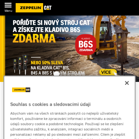
Menu
Novinky
Souhlas s cookies a sledovacími údaji
Kontakty
Abychom vám na všech stránkách poskytli co nejlepší uživatelský
komfort, používáme ke zpracování informací o terminálu a osobních
údajů soubory cookie a podobné technologie. Používají se ke zlepšení
uživatelského zážitku, k analýzám, integraci sociálních médií a
personalizaci reklamy až po sledování mezi zařízeními. Cílem je zlepšit