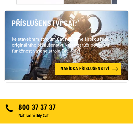
PŘÍSLUŠENSTVÍ CAT
Ke stavebním strojům Cat nabízíme širokou řadu
originálního příslušenství, které zaručí perfektní
funkčnost vašeho stroje Cat.
NABÍDKA PŘÍSLUŠENSTVÍ
800 37 37 37
Náhradní díly Cat