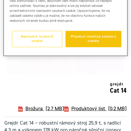
naši komunikaci s vámi, abychom vám mohli nabídnout co nejlepší
online zážitek. Souhlas je dobrovolný a lze jej kdykoli odvolat
prostřednictvím nastavení souborů cookie. Upozorňujeme, že na
základě vašeho výběru je možné, že ne všechny funkce našich
webových stránek budou plně dostupné.
Nastavení souborů
Přijmout všechny soubory
cookie
cookie
grejdr
Cat 14
Brožura
[2,7 MB]
Produktový list
[0,2 MB]
Grejdr Cat 14 – robustní rámový stroj 25,9 t, s radlicí
4,3 m a výkonem 178 kW pro náročné silniční úpravy.