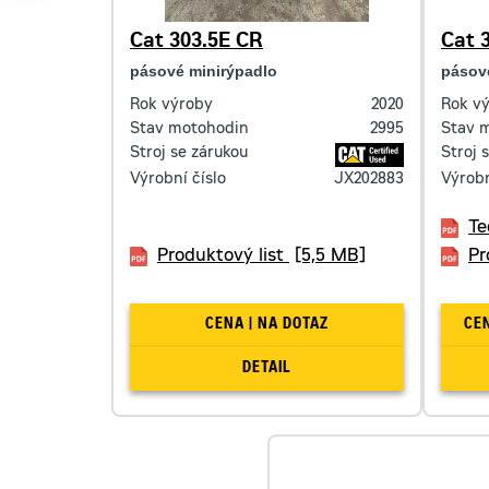
Cat 303.5E CR
Cat 
pásové minirýpadlo
pásov
Rok výroby
2020
Rok v
Stav motohodin
2995
Stav 
Stroj se zárukou
Stroj 
Výrobní číslo
JX202883
Výrobn
Te
Produktový list
[5,5 MB]
Pr
CENA | NA DOTAZ
DETAIL