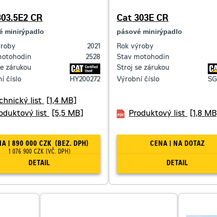
303.5E2 CR
Cat 303E CR
é minirýpadlo
pásové minirýpadlo
ýroby
2021
Rok výroby
motohodin
2528
Stav motohodin
se zárukou
Stroj se zárukou
í číslo
HY200272
Výrobní číslo
SG
chnický list
[1,4 MB]
oduktový list
[5,5 MB]
Produktový list
[1,8 MB
CENA | 890 000 CZK
(BEZ. DPH)
CENA | NA DOTAZ
1 076 900 CZK
(VČ. DPH)
DETAIL
DETAIL