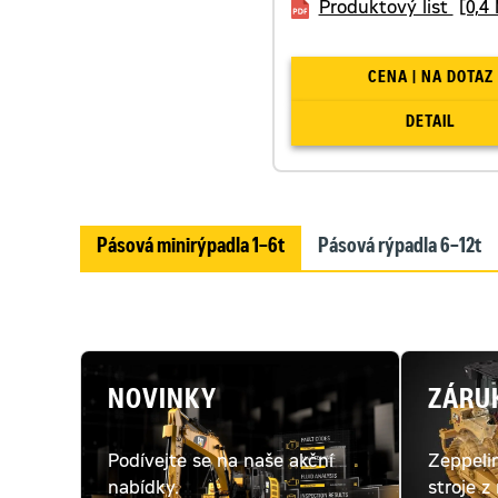
Produktový list
[0,4
CENA | NA DOTAZ
DETAIL
Pásová minirýpadla 1–6t
Pásová rýpadla 6–12t
NOVINKY
ZÁRU
Podívejte se na naše akční
Zeppeli
nabídky.
stroje z