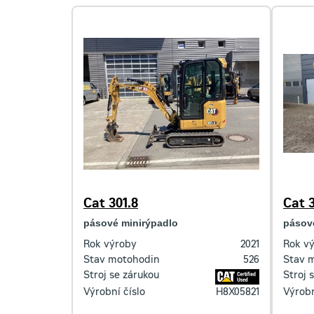
Cat 301.8
Cat 3
pásové minirýpadlo
pásov
Rok výroby
2021
Rok v
Stav motohodin
526
Stav 
Stroj se zárukou
Stroj 
Výrobní číslo
H8X05821
Výrobn