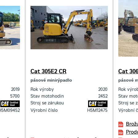
Cat 305E2 CR
Cat 30
pásové minirýpadlo
pásové m
2019
Rok výroby
2020
Rok výro
5700
Stav motohodin
2452
Stav mot
Stroj se zárukou
Stroj se 
H5M09452
Výrobní číslo
H5M12475
Výrobní č
Brož
Prod