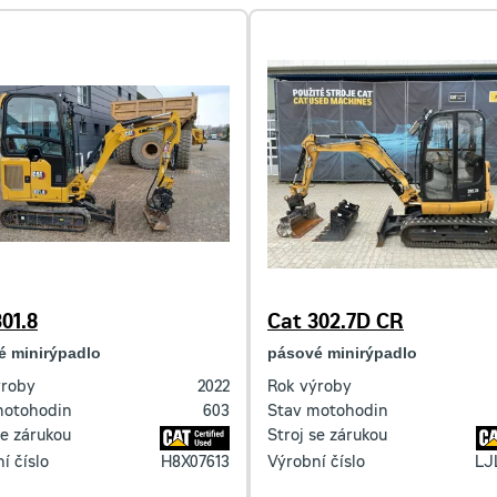
01.8
Cat 302.7D CR
é minirýpadlo
pásové minirýpadlo
ýroby
2022
Rok výroby
motohodin
603
Stav motohodin
se zárukou
Stroj se zárukou
í číslo
H8X07613
Výrobní číslo
LJ