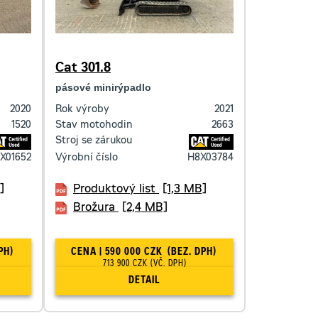
Cat 301.8
pásové minirýpadlo
2020
Rok výroby
2021
1520
Stav motohodin
2663
Stroj se zárukou
X01652
Výrobní číslo
H8X03784
]
Produktový list
[1,3 MB]
Brožura
[2,4 MB]
PH)
CENA | 590 000 CZK
(BEZ. DPH)
713 900 CZK
(VČ. DPH)
DETAIL