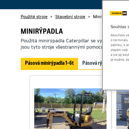
Použité stroje
>
Stavební stroje
>
Minirýpadla
Souhlas s
MINIRÝPADLA
Abychom vám
Použitá minirýpadla Caterpillar se vyznačují ro
o terminálu
zážitku, k a
jsou tyto stroje všestrannými pomocníky.
zlepšit naš
a lze jej k
je možné, ž
Pásová minirýpadla 1–6t
Pásová rýpadla 6–12t