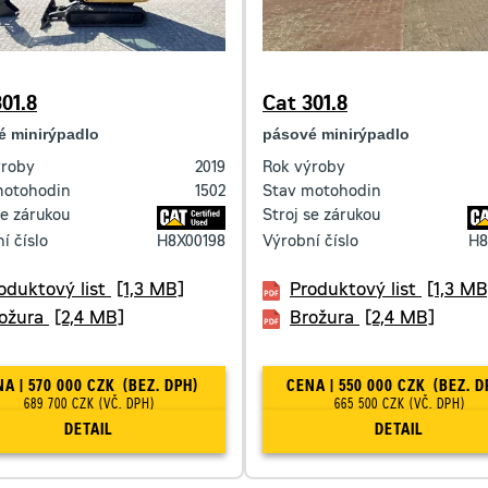
01.8
Cat 301.8
é minirýpadlo
pásové minirýpadlo
ýroby
2019
Rok výroby
motohodin
1502
Stav motohodin
se zárukou
Stroj se zárukou
í číslo
H8X00198
Výrobní číslo
H8
oduktový list
[1,3 MB]
Produktový list
[1,3 MB
ožura
[2,4 MB]
Brožura
[2,4 MB]
CENA | 570 000 CZK
(BEZ. DPH)
CENA | 550 000 CZK
(BEZ. D
689 700 CZK
(VČ. DPH)
665 500 CZK
(VČ. DPH)
DETAIL
DETAIL