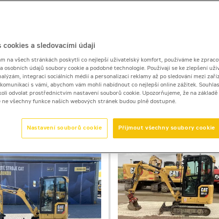
 cookies a sledovacími údaji
 na všech stránkách poskytli co nejlepší uživatelský komfort, používáme ke zpraco
bustní konstrukcí a širokým využitím v mnoha možných apli
 a osobních údajů soubory cookie a podobné technologie. Používají se ke zlepšení uži
nalýzám, integraci sociálních médií a personalizaci reklamy až po sledování mezi zaříz
i komunikaci s vámi, abychom vám mohli nabídnout co nejlepší online zážitek. Souhlas
dykoli odvolat prostřednictvím nastavení souborů cookie. Upozorňujeme, že na základ
e ne všechny funkce našich webových stránek budou plně dostupné.
Nastavení souborů cookie
Přijmout všechny soubory cookie