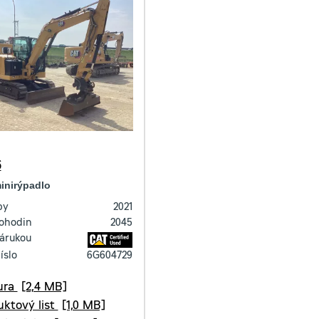
6
inirýpadlo
by
2021
ohodin
2045
zárukou
íslo
6G604729
ura
[2,4 MB]
uktový list
[1,0 MB]