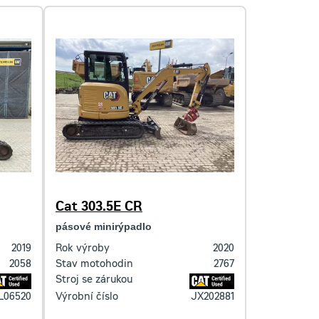
Cat 303.5E CR
pásové minirýpadlo
2019
Rok výroby
2020
2058
Stav motohodin
2767
Stroj se zárukou
L06520
Výrobní číslo
JX202881