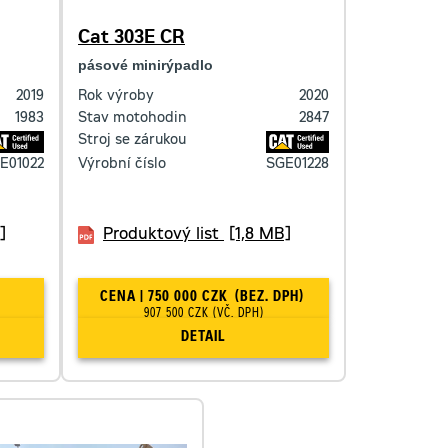
Cat 303E CR
pásové minirýpadlo
2019
Rok výroby
2020
1983
Stav motohodin
2847
Stroj se zárukou
E01022
Výrobní číslo
SGE01228
]
Produktový list
[1,8 MB]
CENA | 750 000 CZK
(BEZ. DPH)
907 500 CZK
(VČ. DPH)
DETAIL