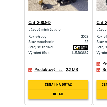
Cat 300.9D
Cat 3
pásové minirýpadlo
pásov
Rok výroby
2023
Rok v
Stav motohodin
83
Stav 
Stroj se zárukou
Stroj 
Výrobní číslo
LJM03667
Výrobn
Pr
Produktový list
[2,2 MB]
Br
CENA | NA DOTAZ
DETAIL