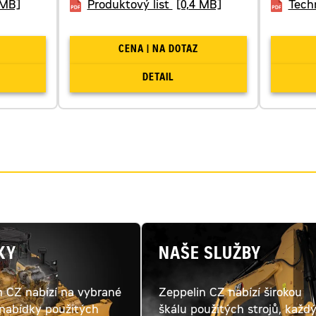
 MB]
Produktový list
[0,4 MB]
Techn
CENA | NA DOTAZ
DETAIL
KY
NAŠE SLUŽBY
n CZ nabízí na vybrané
Zeppelin CZ nabízí širokou
 nabídky použitých
škálu použitých strojů, každ