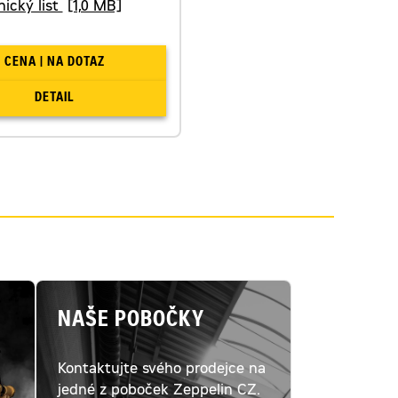
ický list
[1,0 MB]
CENA | NA DOTAZ
DETAIL
NAŠE POBOČKY
Kontaktujte svého prodejce na
ý
jedné z poboček Zeppelin CZ.