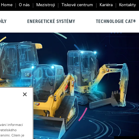
Home
O nás
Mezistroji
Tiskové centrum
Kariéra
Kontakty
ÍLY
ENERGETICKÉ SYSTÉMY
TECHNOLOGIE CAT®
vání informací
vatelského
eními. Cílem je