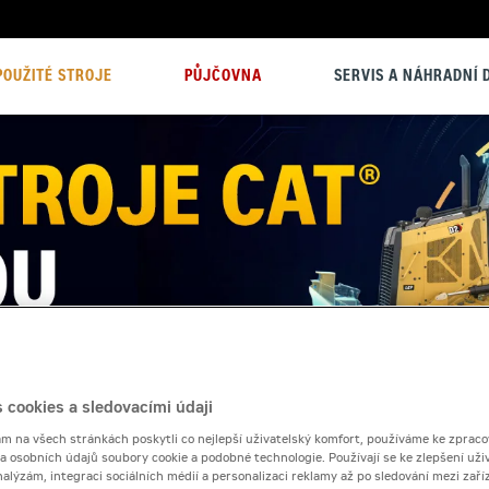
POUŽITÉ STROJE
PŮJČOVNA
SERVIS A NÁHRADNÍ D
 cookies a sledovacími údaji
 na všech stránkách poskytli co nejlepší uživatelský komfort, používáme ke zpraco
 a osobních údajů soubory cookie a podobné technologie. Používají se ke zlepšení uži
nalýzám, integraci sociálních médií a personalizaci reklamy až po sledování mezi zaříz