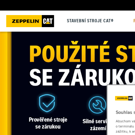
STAVEBNÍ STROJE CAT®
Souhlas s
Abychom vám
o terminálu
zážitku, k a