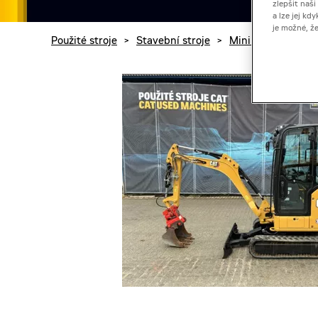
zlepšit naš
a lze jej k
je možné, ž
Použité stroje
>
Stavební stroje
>
Minirýpadla
>
Ca