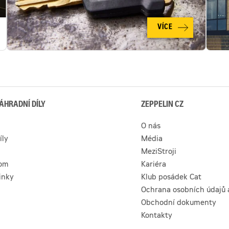
nevykazuje
žádnétechnické
problémy
VÍCE
a
je
plně
připraven
pro
práci
ÁHRADNÍ DÍLY
ZEPPELIN CZ
O nás
íly
Média
MeziStroji
com
Kariéra
inky
Klub posádek Cat
Ochrana osobních údajů 
Obchodní dokumenty
Kontakty