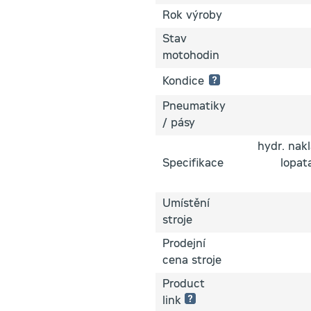
Rok výroby
Stav
motohodin
Kondice
Pneumatiky
1 hvězdička:
/ pásy
Špatný
technický
hydr. nak
stav
–
Specifikace
lopat
zařízení
není
plně
funkční
Umístění
2 hvězdičky:
stroje
Horší
Prodejní
technický
stav
cena stroje
–
zařízení
Product
je
funkční
link
pouze