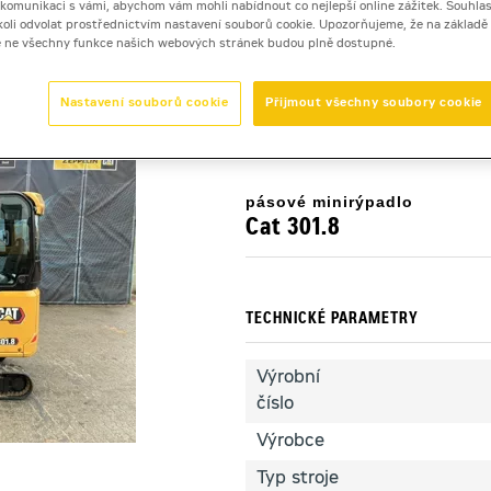
i komunikaci s vámi, abychom vám mohli nabídnout co nejlepší online zážitek. Souhlas
dykoli odvolat prostřednictvím nastavení souborů cookie. Upozorňujeme, že na základ
e ne všechny funkce našich webových stránek budou plně dostupné.
t 301.8
Nastavení souborů cookie
Přijmout všechny soubory cookie
pásové minirýpadlo
Cat 301.8
TECHNICKÉ PARAMETRY
Výrobní
číslo
Výrobce
Typ stroje