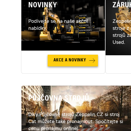
NOVINKY
ZÁRU
Podívejte se na naše akční
Zeppeli
nabídky.
stroje z
strojů z
Used.
AKCE A NOVINKY
PŮJČOVNA STROJŮ
Díky Půjčovně strojů Zeppelin CZ si stroj
Cat můžete také pronajmout. Spočítejte si
cenu pronájmu online!