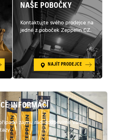
NAŠE POBOČKY
Kontaktujte svého prodejce na
ý
jedné z poboček Zeppelin CZ.
NAJÍT PRODEJCE
ÍCE INFORMACÍ
případě zájmu rádi zodpovíme Vaše
tazy.