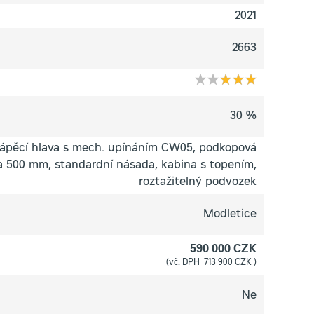
2021
2663
30 %
lápěcí hlava s mech. upínáním CW05, podkopová
a 500 mm, standardní násada, kabina s topením,
roztažitelný podvozek
Modletice
590 000 CZK
(vč. DPH 713 900 CZK )
Ne