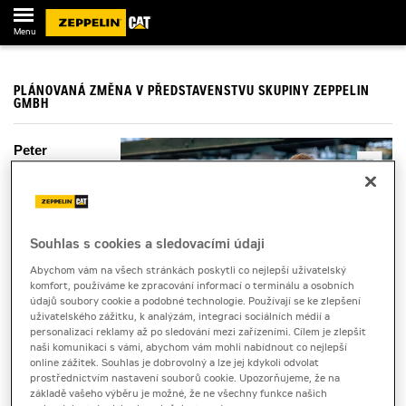
Menu
PLÁNOVANÁ ZMĚNA V PŘEDSTAVENSTVU SKUPINY ZEPPELIN
GMBH
Peter
Gerstmann již
dříve oznámil, že
na konci roku
Souhlas s cookies a sledovacími údaji
předá svou
Abychom vám na všech stránkách poskytli co nejlepší uživatelský
funkci předsedy
komfort, používáme ke zpracování informací o terminálu a osobních
údajů soubory cookie a podobné technologie. Používají se ke zlepšení
představenstva
uživatelského zážitku, k analýzám, integraci sociálních médií a
skupiny.
personalizaci reklamy až po sledování mezi zařízeními. Cílem je zlepšit
naši komunikaci s vámi, abychom vám mohli nabídnout co nejlepší
online zážitek. Souhlas je dobrovolný a lze jej kdykoli odvolat
V rámci
prostřednictvím nastavení souborů cookie. Upozorňujeme, že na
základě vašeho výběru je možné, že ne všechny funkce našich
strukturovaného