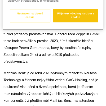
webových stránek budou plně dostupné.
výběrového a nástupnického procesu se nám od 1. července
2024 podařilo přivítat Matthiase Benze jako strategicky
Nastavení souborů
Přijmout všechny soubory
cookie
cookie
zkušeného a odhodlaného člena představenstva skupiny. Po
tříměsíční přechodné fázi Matthias Benz převezme 1. října 2024
funkci předsedy představenstva.
Dozorčí rada Zeppelin GmbH
tento krok schválila v prosinci 2023, čímž skončilo hledání
nástupce Petera Gerstmanna, který byl součástí skupiny
Zeppelin celkem 24 let a od roku 2010 předsedou
představenstva.
Matthias Benz je od roku 2020 výkonným ředitelem Raufoss
Technology a členem nejvyššího vedení CAG-Holding, což je
soukromě vlastněná a řízená společnost, která je předním
mezinárodním výrobcem lehkých hliníkových podvozkových
komponentů. Již předtím měl Matthias Benz manažerskou