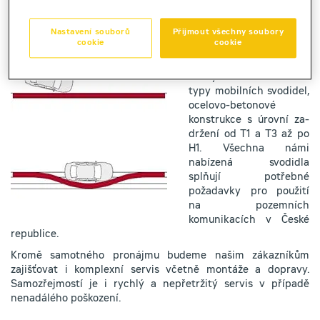
s cílem neustále rozšiřovat nabídku produktů pro zajištění
komplexních služeb zákazníkům. Plnohodnotně jsme tak do
Nastavení souborů
Přijmout všechny soubory
nabídky Půjčovny strojů Zeppelin CZ přidali pronájem
cookie
cookie
mobilních silničních svodidel.
Poskytnout můžeme tři
typy mobilních svodidel,
ocelovo-betonové
konstrukce s úrovní za-
držení od T1 a T3 až po
H1. Všechna námi
nabízená svodidla
splňují potřebné
požadavky pro použití
na pozemních
komunikacích v České
republice.
Kromě samotného pronájmu budeme našim zákazníkům
zajišťovat i komplexní servis včetně montáže a dopravy.
Samozřejmostí je i rychlý a nepřetržitý servis v případě
nenadálého poškození.