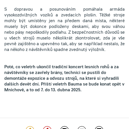
S dopravou a posunováním pomáhala armáda
vysokozdvižných vozíků a zvedacích plošin. Těžké stroje
mohly být umístěny jen na předem daná místa, některé
musely být dokonce podloženy deskami, aby svou váhou
nebo pásy nepoškodily podlahu. Z bezpečnostních důvodů se
u všech strojů muselo několikrát zkontrolovat, zda je vše
pevně zajištěno a upevněno tak, aby se například nestalo, že
na někoho z návštěvníků spadne zvednutý výložník.
Poté, co veletrh ukončil tradiční koncert lesních rohů a za
návštěvníky se zavřely brány, technici se pustili do
demontáže expozice a odvozu strojů, na které si vyhradili
dalších devět dní. Příští veletrh Bauma se bude konat opět v
Mnichově, a to od 7. do 13. dubna 2025.