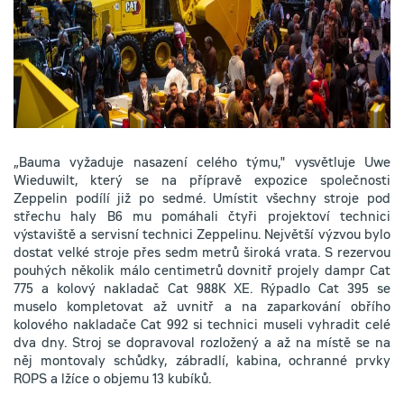
„Bauma vyžaduje nasazení celého týmu," vysvětluje Uwe
Wieduwilt, který se na přípravě expozice společnosti
Zeppelin podílí již po sedmé. Umístit všechny stroje pod
střechu haly B6 mu pomáhali čtyři projektoví technici
výstaviště a servisní technici Zeppelinu. Největší výzvou bylo
dostat velké stroje přes sedm metrů široká vrata. S rezervou
pouhých několik málo centimetrů dovnitř projely dampr Cat
775 a kolový nakladač Cat 988K XE. Rýpadlo Cat 395 se
muselo kompletovat až uvnitř a na zaparkování obřího
kolového nakladače Cat 992 si technici museli vyhradit celé
dva dny. Stroj se dopravoval rozložený a až na místě se na
něj montovaly schůdky, zábradlí, kabina, ochranné prvky
ROPS a lžíce o objemu 13 kubíků.