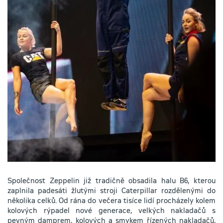
Společnost Zeppelin již tradičně obsadila halu B6, kterou
zaplnila padesáti žlutými stroji Caterpillar rozdělenými do
několika celků. Od rána do večera tisíce lidí procházely kolem
kolových rýpadel nové generace, velkých nakladačů s
pevným damprem, kolových a smykem řízených nakladačů,