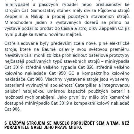
minirýpadel a pásových rýpadel nebo příslušenství ke
strojům Cat. Samostatný stánek měly divize Půjčovna strojů
Zeppelin a Nákup a prodej použitých stavebních strojů.
Mimochodem jeden z vystavených dozerů se přímo na
výstavě podařilo prodat do Česka a stroj díky Zeppelin CZ již
nyní putuje ke svému novému majiteli.
Ostře sledované byly především zcela nové, plně elektrické
stroje, které na Baumě oslavily svou světovou premiéru.
Návštěvníci si mohli zblízka prohlédnout bateriové prototypy
nejčastěji používaných typů stavebních strojů – minirýpadla
Cat 301.9, středně velkého rýpadla Cat 320, středně velkého
kolového nakladače Cat 950 GC a kompaktního kolového
nakladače Cat 906. Všechny vystavené stroje jsou vybaveny
bateriemi vyvinutými společností Caterpillar a integrovanou
palubní nabíječkou uměrnou kapacitě použitých baterií s
možností rychlonabíjení. Jako první by mělo být komerčně
dostupné minirýpadlo Cat 301.9 a kompaktní kolový nakladač
Cat 906.
S KAŽDÝM STROJEM SE MUSELO POPOJÍŽDĚT SEM A TAM, NEŽ
POŘADATELÉ NAŠLI JEHO PRAVÉ MÍSTO.