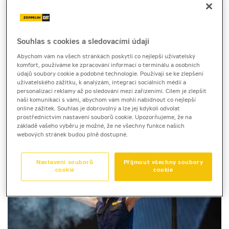
Po třech a půl letech se na mnichovském výstavišti Messe
München konal strojírenský veletrh Bauma. V týdnu od 24. do
30. října jej navštívilo skoro půl milionu lidí z více jak 200
Souhlas s cookies a sledovacími údaji
zemí, aby si prohlédli výrobky od více jak tří tisíc
vystavovatelů ze šedesáti zemí. Čísla výrazně překonala
Abychom vám na všech stránkách poskytli co nejlepší uživatelský
veškerá očekávání a po letech izolace způsobené pandemií
komfort, používáme ke zpracování informací o terminálu a osobních
údajů soubory cookie a podobné technologie. Používají se ke zlepšení
covidu ukázala, že ani v odvětví vývoje, výroby a prodeje
uživatelského zážitku, k analýzám, integraci sociálních médií a
strojů není nad osobní setkání. Na veletrhu se představily
personalizaci reklamy až po sledování mezi zařízeními. Cílem je zlepšit
novinky z oblasti stavebních strojů, strojů na výrobu
naši komunikaci s vámi, abychom vám mohli nabídnout co nejlepší
stavebních hmot, důlních strojů, stavebních vozidel a
online zážitek. Souhlas je dobrovolný a lze jej kdykoli odvolat
stavební techniky.
prostřednictvím nastavení souborů cookie. Upozorňujeme, že na
základě vašeho výběru je možné, že ne všechny funkce našich
webových stránek budou plně dostupné.
Nastavení souborů
Přijmout všechny soubory
cookie
cookie