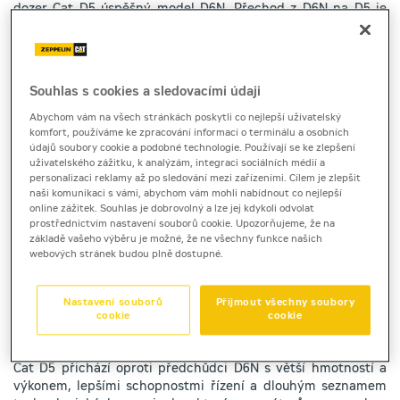
dozer Cat D5 úspěšný model D6N. Přechod z D6N na D5 je
součástí snahy o zjednodušení všech názvů modelů dozerů
Cat. V příštích několika letech bude řada dozerů Cat
přejmenována z nejmenšího na největší (od D1 po D11) s
jedním modelem na velikostní třídu a bez dalších
Souhlas s cookies a sledovacími údaji
modifikátorů písmen jako „N“, „K“, „T.“
Abychom vám na všech stránkách poskytli co nejlepší uživatelský
komfort, používáme ke zpracování informací o terminálu a osobních
údajů soubory cookie a podobné technologie. Používají se ke zlepšení
uživatelského zážitku, k analýzám, integraci sociálních médií a
personalizaci reklamy až po sledování mezi zařízeními. Cílem je zlepšit
naši komunikaci s vámi, abychom vám mohli nabídnout co nejlepší
online zážitek. Souhlas je dobrovolný a lze jej kdykoli odvolat
prostřednictvím nastavení souborů cookie. Upozorňujeme, že na
základě vašeho výběru je možné, že ne všechny funkce našich
webových stránek budou plně dostupné.
Nastavení souborů
Přijmout všechny soubory
cookie
cookie
Cat D5 přichází oproti předchůdci D6N s větší hmotností a
výkonem, lepšími schopnostmi řízení a dlouhým seznamem