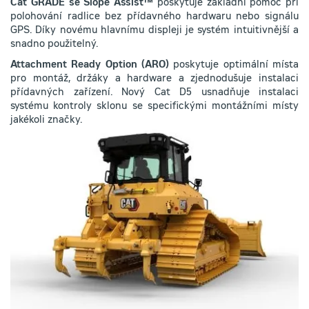
Cat GRADE se Slope Assist™
poskytuje základní pomoc při
polohování radlice bez přídavného hardwaru nebo signálu
GPS. Díky novému hlavnímu displeji je systém intuitivnější a
snadno použitelný.
Attachment Ready Option (ARO)
poskytuje optimální místa
pro montáž, držáky a hardware a zjednodušuje instalaci
přídavných zařízení. Nový Cat D5 usnadňuje instalaci
systému kontroly sklonu se specifickými montážními místy
jakékoli znač
ky.