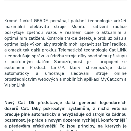
Kromě funkcí GRADE pomáhají palubní technologie udržet
maximální efektivitu stroje. Monitor zatížení radlice
poskytuje zpětnou vazbu v reálném čase o aktuálním a
optimálním zatížení. Kontrola trakce detekuje prokluz pásu a
optimalizuje výkon, aby strojník mohl upravit zatížení radlice,
a omezit tak další prokluz. Telematická technologie Cat LINK
zjednodušuje správu a údržbu stroje díky snadnému přístupu
k potřebným datům. Samozřejmostí je i propojení se
systémem Product Link™, který shromažďuje data
automaticky a umožňuje sledování stroje online
prostřednictvím webových a mobilních aplikací My.Cat.com a
VisionLink.
Nový Cat D5 představuje další generaci legendárních
dozerů Cat. Díky pokročilým systémům, z nichž většina
pracuje plně automaticky a nevyžaduje od strojníka žádnou
pozornost, je práce s novým dozerem rychlejší, komfortnější
a především efektivnější. To jsou principy, na kterých je