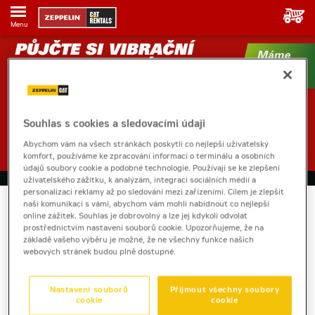
Menu
Souhlas s cookies a sledovacími údaji
Abychom vám na všech stránkách poskytli co nejlepší uživatelský
komfort, používáme ke zpracování informací o terminálu a osobních
údajů soubory cookie a podobné technologie. Používají se ke zlepšení
uživatelského zážitku, k analýzám, integraci sociálních médií a
Poptávka
Kontaktní údaje
Souhrn
Potvrzení
personalizaci reklamy až po sledování mezi zařízeními. Cílem je zlepšit
naši komunikaci s vámi, abychom vám mohli nabídnout co nejlepší
online zážitek. Souhlas je dobrovolný a lze jej kdykoli odvolat
prostřednictvím nastavení souborů cookie. Upozorňujeme, že na
Vaše poptávka neobsahuje žádné položky.
základě vašeho výběru je možné, že ne všechny funkce našich
webových stránek budou plně dostupné.
ZPĚT DO PŮJČOVNY
Nastavení souborů
Přijmout všechny soubory
cookie
cookie