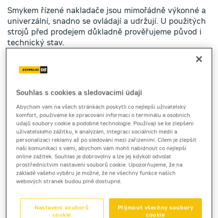
Smykem řízené nakladače jsou mimořádně výkonné a
univerzální, snadno se ovládají a udržují. U použitých
strojů před prodejem důkladně prověřujeme původ i
technický stav.
Smykem řízené kolové nakladače
Smykem řízené pásové
Souhlas s cookies a sledovacími údaji
Abychom vám na všech stránkách poskytli co nejlepší uživatelský
komfort, používáme ke zpracování informací o terminálu a osobních
údajů soubory cookie a podobné technologie. Používají se ke zlepšení
uživatelského zážitku, k analýzám, integraci sociálních médií a
personalizaci reklamy až po sledování mezi zařízeními. Cílem je zlepšit
naši komunikaci s vámi, abychom vám mohli nabídnout co nejlepší
online zážitek. Souhlas je dobrovolný a lze jej kdykoli odvolat
prostřednictvím nastavení souborů cookie. Upozorňujeme, že na
základě vašeho výběru je možné, že ne všechny funkce našich
webových stránek budou plně dostupné.
Nastavení souborů
Přijmout všechny soubory
cookie
cookie