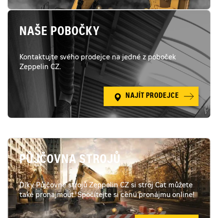
NAŠE POBOČKY
Kontaktujte svého prodejce na jedné z poboček
Zeppelin CZ.
NAJÍT PRODEJCE
PŮJČOVNA STROJŮ
Díky Půjčovně strojů Zeppelin CZ si stroj Cat můžete
také pronajmout. Spočítejte si cenu pronájmu online!