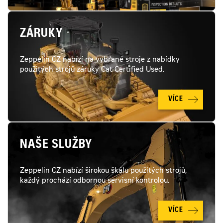
ZÁRUKY
Zeppelin CZ nabízí na vybrané stroje z nabídky
použitých strojů záruky Cat Certified Used.
VÍCE
NAŠE SLUŽBY
Zeppelin CZ nabízí širokou škálu použitých strojů,
každý prochází odbornou servisní kontrolou.
VÍCE