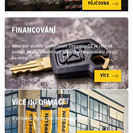
PŮJČOVNA
FINANCOVÁNÍ
Součástí služeb společnosti Zeppelin CZ je rovněž
pomoc se zajištěním komplexního financování strojů
na míru.
VÍCE
VÍCE INFORMACÍ
V případě zájmu rádi zodpovíme Vaše dotazy.