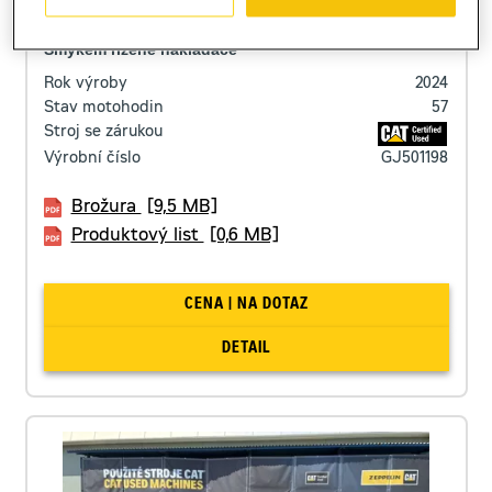
Cat 232D3
Smykem řízené nakladače
Rok výroby
2024
Stav motohodin
57
Stroj se zárukou
Výrobní číslo
GJ501198
Brožura
[9,5 MB]
Produktový list
[0,6 MB]
CENA | NA DOTAZ
DETAIL