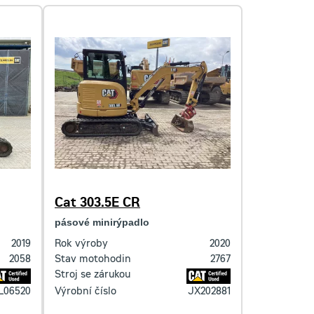
Cat 303.5E CR
pásové minirýpadlo
2019
Rok výroby
2020
2058
Stav motohodin
2767
Stroj se zárukou
L06520
Výrobní číslo
JX202881