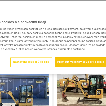
 cookies a sledovacími údaji
 na všech stránkách poskytli co nejlepší uživatelský komfort, používáme ke zpraco
bustní konstrukcí a širokým využitím v mnoha možných apli
 a osobních údajů soubory cookie a podobné technologie. Používají se ke zlepšení uži
nalýzám, integraci sociálních médií a personalizaci reklamy až po sledování mezi zaříz
i komunikaci s vámi, abychom vám mohli nabídnout co nejlepší online zážitek. Souhlas
dykoli odvolat prostřednictvím nastavení souborů cookie. Upozorňujeme, že na základ
e ne všechny funkce našich webových stránek budou plně dostupné.
Nastavení souborů cookie
Přijmout všechny soubory cookie