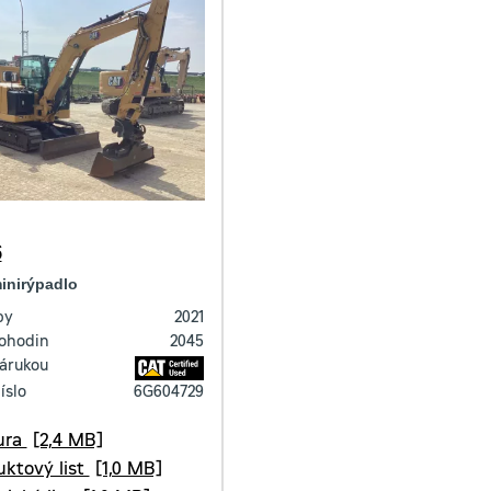
6
inirýpadlo
by
2021
ohodin
2045
zárukou
íslo
6G604729
ura
[2,4 MB]
uktový list
[1,0 MB]