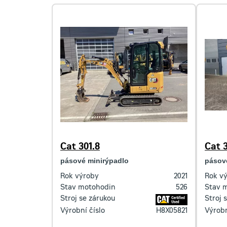
Cat 301.8
Cat 3
pásové minirýpadlo
pásov
Rok výroby
2021
Rok v
Stav motohodin
526
Stav 
Stroj se zárukou
Stroj 
Výrobní číslo
H8X05821
Výrobn