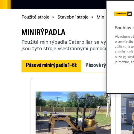
Použité stroje
>
Stavební stroje
>
Minirýpadla
Souhlas s
MINIRÝPADLA
Abychom vám
Použitá minirýpadla Caterpillar se vyznačují ro
o terminálu
zážitku, k a
jsou tyto stroje všestrannými pomocníky.
zlepšit naš
a lze jej k
je možné, ž
Pásová minirýpadla 1–6t
Pásová rýpadla 6–12t