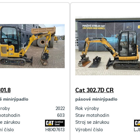
01.8
Cat 302.7D CR
é minirýpadlo
pásové minirýpadlo
ýroby
2022
Rok výroby
motohodin
603
Stav motohodin
se zárukou
Stroj se zárukou
í číslo
H8X07613
Výrobní číslo
LJ