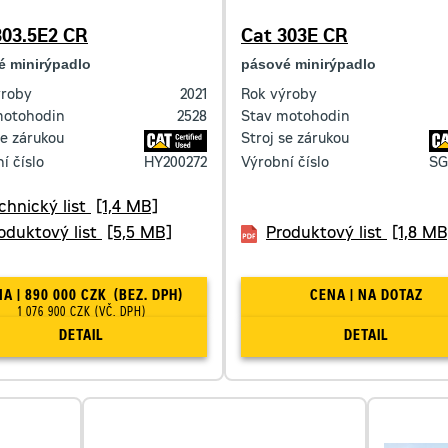
303.5E2 CR
Cat 303E CR
é minirýpadlo
pásové minirýpadlo
ýroby
2021
Rok výroby
motohodin
2528
Stav motohodin
se zárukou
Stroj se zárukou
í číslo
HY200272
Výrobní číslo
SG
chnický list
[1,4 MB]
oduktový list
[5,5 MB]
Produktový list
[1,8 MB
CENA | 890 000 CZK
(BEZ. DPH)
CENA | NA DOTAZ
1 076 900 CZK
(VČ. DPH)
DETAIL
DETAIL