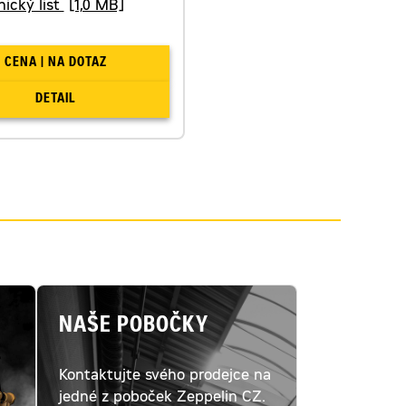
ický list
[1,0 MB]
CENA | NA DOTAZ
DETAIL
NAŠE POBOČKY
Kontaktujte svého prodejce na
ý
jedné z poboček Zeppelin CZ.