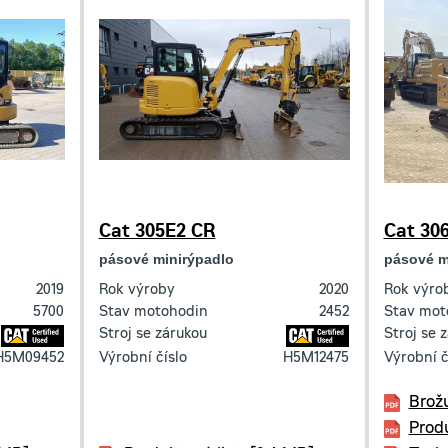
Cat 305E2 CR
Cat 30
pásové minirýpadlo
pásové m
2019
Rok výroby
2020
Rok výro
5700
Stav motohodin
2452
Stav mot
Stroj se zárukou
Stroj se 
H5M09452
Výrobní číslo
H5M12475
Výrobní č
Brož
Prod