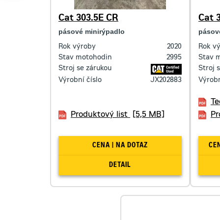
Cat 303.5E CR
Cat 
pásové minirýpadlo
pásov
Rok výroby
2020
Rok v
Stav motohodin
2995
Stav 
Stroj se zárukou
Stroj 
Výrobní číslo
JX202883
Výrobn
Te
Produktový list
[5,5 MB]
Pr
CENA | NA DOTAZ
DETAIL