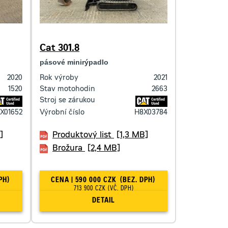
Cat 301.8
pásové minirýpadlo
2020
Rok výroby
2021
1520
Stav motohodin
2663
Stroj se zárukou
X01652
Výrobní číslo
H8X03784
]
Produktový list
[1,3 MB]
Brožura
[2,4 MB]
PH)
CENA | 590 000 CZK
(BEZ. DPH)
713 900 CZK
(VČ. DPH)
DETAIL