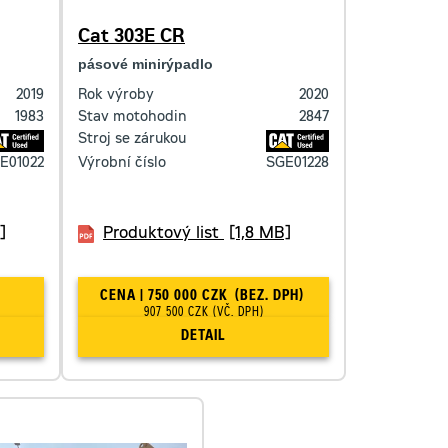
Cat 303E CR
pásové minirýpadlo
2019
Rok výroby
2020
1983
Stav motohodin
2847
Stroj se zárukou
E01022
Výrobní číslo
SGE01228
]
Produktový list
[1,8 MB]
CENA | 750 000 CZK
(BEZ. DPH)
907 500 CZK
(VČ. DPH)
DETAIL