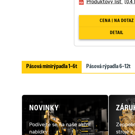
Produktový list
[0,4
CENA | NA DOTAZ
DETAIL
Pásová minirýpadla 1–6t
Pásová rýpadla 6–12t
NOVINKY
ZÁRU
Podívejte se na naše akční
Zeppeli
nabídky.
stroje z