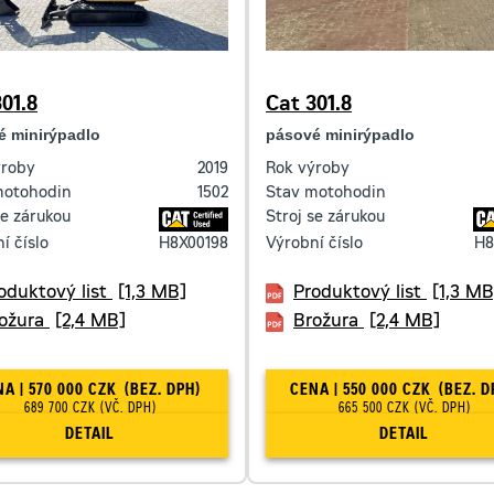
01.8
Cat 301.8
é minirýpadlo
pásové minirýpadlo
ýroby
2019
Rok výroby
motohodin
1502
Stav motohodin
se zárukou
Stroj se zárukou
í číslo
H8X00198
Výrobní číslo
H8
oduktový list
[1,3 MB]
Produktový list
[1,3 MB
ožura
[2,4 MB]
Brožura
[2,4 MB]
CENA | 570 000 CZK
(BEZ. DPH)
CENA | 550 000 CZK
(BEZ. D
689 700 CZK
(VČ. DPH)
665 500 CZK
(VČ. DPH)
DETAIL
DETAIL