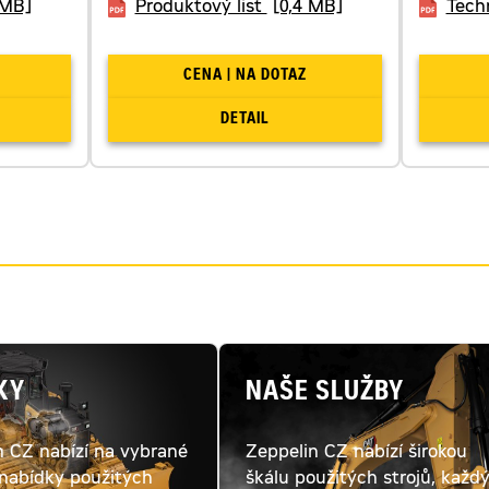
 MB]
Produktový list
[0,4 MB]
Techn
CENA | NA DOTAZ
DETAIL
KY
NAŠE SLUŽBY
n CZ nabízí na vybrané
Zeppelin CZ nabízí širokou
 nabídky použitých
škálu použitých strojů, každ