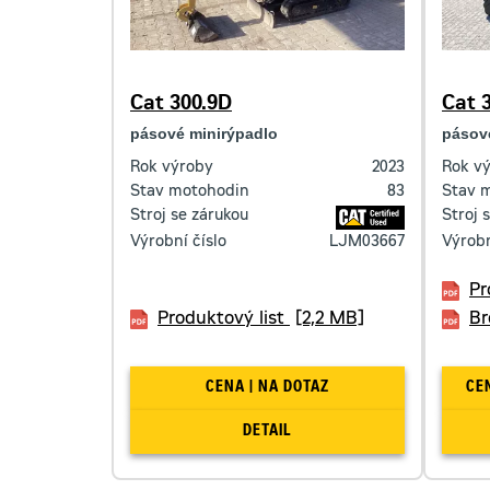
Cat 300.9D
Cat 3
pásové minirýpadlo
pásov
Rok výroby
2023
Rok v
Stav motohodin
83
Stav 
Stroj se zárukou
Stroj 
Výrobní číslo
LJM03667
Výrobn
Pr
Produktový list
[2,2 MB]
Br
CENA | NA DOTAZ
DETAIL