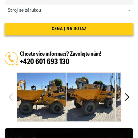
Horší
technický
Stroj se zárukou
-
stav
–
zařízení
je
CENA | NA DOTAZ
funkční
pouze
na
základě
nutných
Chcete více informací? Zavolejte nám!
oprav
+420 601 693 130
3 hvězdičky:
Dobrý
technický
stav
–
zařízení
je
připraveno
pro
práci,
případné
drobné
opravy,
které
nebrání
v