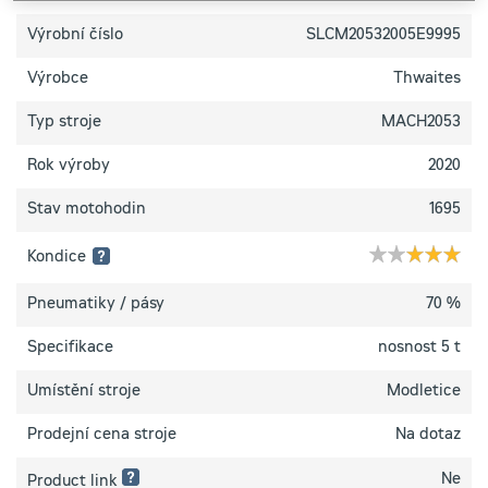
Výrobní číslo
SLCM20532005E9995
Výrobce
Thwaites
Typ stroje
MACH2053
Rok výroby
2020
Stav motohodin
1695
Kondice
1 hvězdička:
Pneumatiky / pásy
70 %
Špatný
Specifikace
technický
nosnost 5 t
stav
–
Umístění stroje
Modletice
zařízení
není
plně
Prodejní cena stroje
Na dotaz
funkční
2 hvězdičky:
Ne
Product link