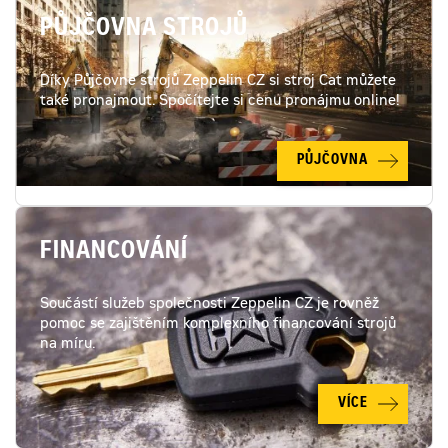
PŮJČOVNA STROJŮ
Díky Půjčovně strojů Zeppelin CZ si stroj Cat můžete
také pronajmout. Spočítejte si cenu pronájmu online!
PŮJČOVNA
FINANCOVÁNÍ
Součástí služeb společnosti Zeppelin CZ je rovněž
pomoc se zajištěním komplexního financování strojů
na míru.
VÍCE