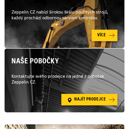
po
technické
stránce
Zeppelin CZ nabízí širokou škálu použitých strojů,
totožné
každý prochází odbornou servisní kontrolou.
s
novým
strojem,
stroj
VÍCE
nevykazuje
žádnétechnické
problémy
a
je
plně
NAŠE POBOČKY
připraven
pro
práci
Kontaktujte svého prodejce na jedné z poboček
Zeppelin CZ.
NAJÍT PRODEJCE