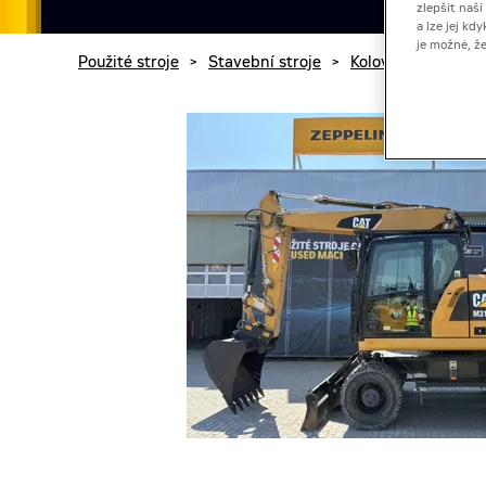
zlepšit naš
a lze jej k
je možné, ž
Použité stroje
>
Stavební stroje
>
Kolová rýpadla
>