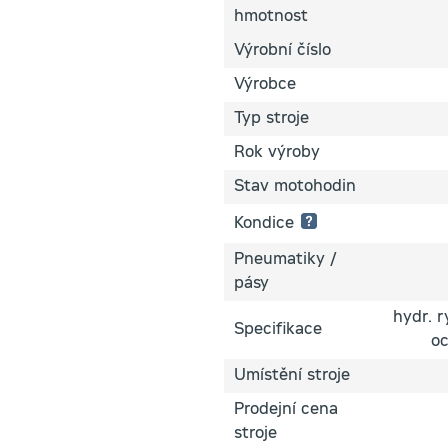
hmotnost
Výrobní číslo
Výrobce
Typ stroje
Rok výroby
Stav motohodin
Kondice
Pneumatiky /
1 hvězdička:
pásy
Špatný
technický
hydr. 
stav
Specifikace
–
oc
zařízení
není
Umístění stroje
plně
funkční
Prodejní cena
2 hvězdičky:
stroje
Horší