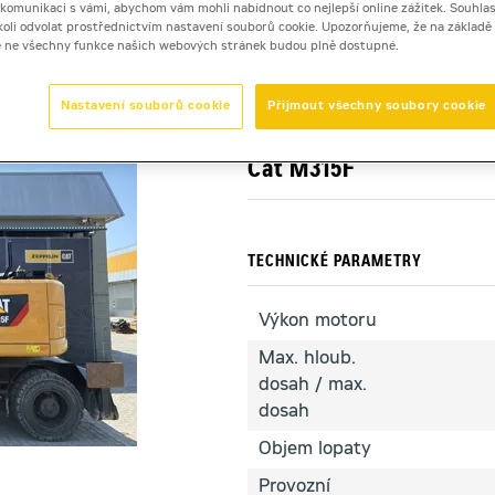
i komunikaci s vámi, abychom vám mohli nabídnout co nejlepší online zážitek. Souhlas
dykoli odvolat prostřednictvím nastavení souborů cookie. Upozorňujeme, že na základ
e ne všechny funkce našich webových stránek budou plně dostupné.
Cat M315F
Nastavení souborů cookie
Přijmout všechny soubory cookie
kolové rýpadlo
Cat M315F
TECHNICKÉ PARAMETRY
Výkon motoru
Max. hloub.
dosah / max.
dosah
Objem lopaty
Provozní