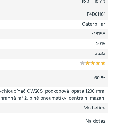
16,3 - 18,7 t
F4D01161
Caterpillar
M315F
2019
3533
60 %
rychloupínač CW20S, podkopová lopata 1200 mm,
hranná mříž, plné pneumatiky, centrální mazání
Modletice
Na dotaz