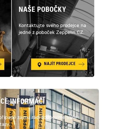
NAŠE POBOČKY
Kontaktujte svého prodejce na
ý
jedné z poboček Zeppelin CZ.
NAJÍT PRODEJCE
ÍCE INFORMACÍ
případě zájmu rádi zodpovíme Vaše
tazy.