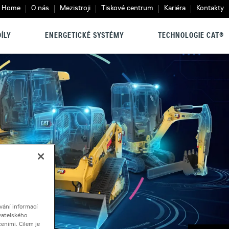
Home
O nás
Mezistroji
Tiskové centrum
Kariéra
Kontakty
ÍLY
ENERGETICKÉ SYSTÉMY
TECHNOLOGIE CAT®
vání informací
vatelského
eními. Cílem je