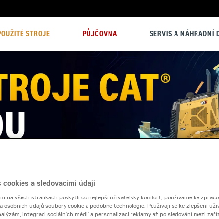
POUŽITÉ STROJE
PŮJČOVNA
SERVIS A NÁHRADNÍ D
 cookies a sledovacími údaji
 na všech stránkách poskytli co nejlepší uživatelský komfort, používáme ke zpraco
 a osobních údajů soubory cookie a podobné technologie. Používají se ke zlepšení uži
nalýzám, integraci sociálních médií a personalizaci reklamy až po sledování mezi zaříz