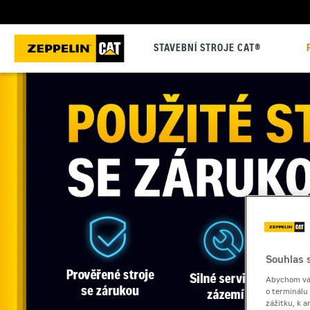
STAVEBNÍ STROJE CAT®
Souhlas s
Abychom vám
o terminálu
zážitku, k a