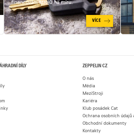
financování strojů na míru.
technické
stránce
totožné
s
VÍCE
novým
strojem,
stroj
nevykazuje
žádnétechnické
problémy
a
je
plně
připraven
ÁHRADNÍ DÍLY
ZEPPELIN CZ
pro
práci
O nás
íly
Média
MeziStroji
com
Kariéra
inky
Klub posádek Cat
Ochrana osobních údajů 
Obchodní dokumenty
Kontakty