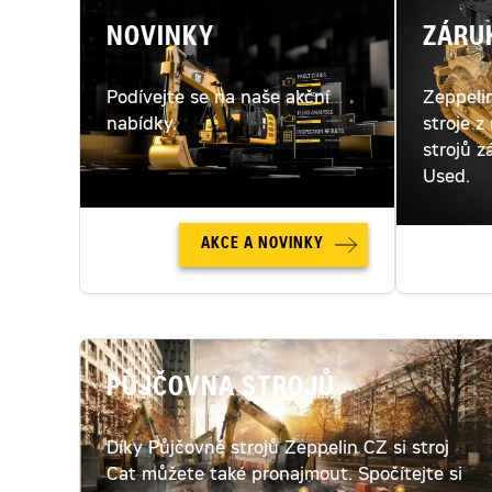
NOVINKY
ZÁRU
Podívejte se na naše akční
Zeppeli
nabídky.
stroje z
strojů z
Used.
AKCE A NOVINKY
PŮJČOVNA STROJŮ
Díky Půjčovně strojů Zeppelin CZ si stroj
Cat můžete také pronajmout. Spočítejte si