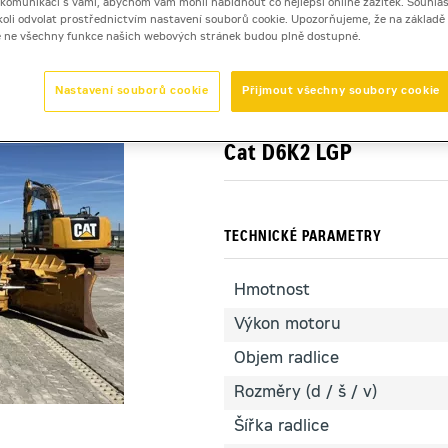
i komunikaci s vámi, abychom vám mohli nabídnout co nejlepší online zážitek. Souhlas
dykoli odvolat prostřednictvím nastavení souborů cookie. Upozorňujeme, že na základ
e ne všechny funkce našich webových stránek budou plně dostupné.
K2 LGP
Nastavení souborů cookie
Přijmout všechny soubory cookie
pásový dozer
Cat D6K2 LGP
TECHNICKÉ PARAMETRY
Hmotnost
Výkon motoru
Objem radlice
Rozměry (d / š / v)
Šířka radlice