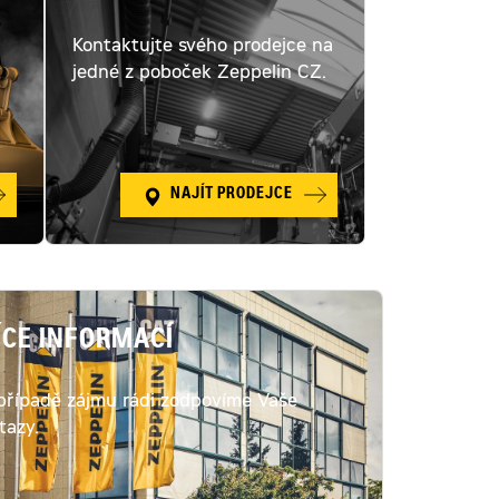
Kontaktujte svého prodejce na
ý
jedné z poboček Zeppelin CZ.
NAJÍT PRODEJCE
ÍCE INFORMACÍ
případě zájmu rádi zodpovíme Vaše
tazy.