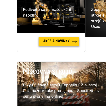
Podívejte se na naše akční
Zeppeli
nabídky.
stroje z
strojů z
Used.
AKCE A NOVINKY
PŮJČOVNA STROJŮ
Díky Půjčovně strojů Zeppelin CZ si stroj
Cat můžete také pronajmout. Spočítejte si
cenu pronájmu online!