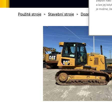
zlepšit naš
a lze jej k
je možné, ž
Použité stroje
>
Stavební stroje
>
Dozery
>
Cat D6