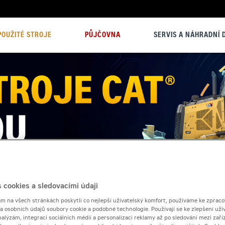
POUŽITÉ STROJE
PŮJČOVNA
SERVIS A NÁHRADNÍ D
 cookies a sledovacími údaji
 na všech stránkách poskytli co nejlepší uživatelský komfort, používáme ke zpraco
 a osobních údajů soubory cookie a podobné technologie. Používají se ke zlepšení uži
nalýzám, integraci sociálních médií a personalizaci reklamy až po sledování mezi zaříz