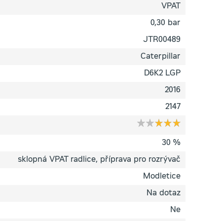
VPAT
0,30 bar
JTR00489
Caterpillar
D6K2 LGP
2016
2147
30 %
sklopná VPAT radlice, příprava pro rozrývač
Modletice
Na dotaz
Ne