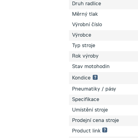
Druh radlice
Měrný tlak
Výrobní číslo
Výrobce
Typ stroje
Rok výroby
Stav motohodin
Kondice
Pneumatiky / pásy
1 hvězdička:
Špatný
Specifikace
technický
stav
Umístění stroje
–
zařízení
Prodejní cena stroje
není
plně
Product link
funkční