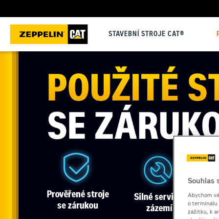
STAVEBNÍ STROJE CAT®
Souhlas s
Abychom vám
o terminálu
zážitku, k a