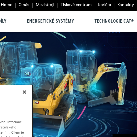
Home
O nás
Mezistroji
Tiskové centrum
Kariéra
Kontakty
ÍLY
ENERGETICKÉ SYSTÉMY
TECHNOLOGIE CAT®
vání informací
vatelského
eními. Cílem je