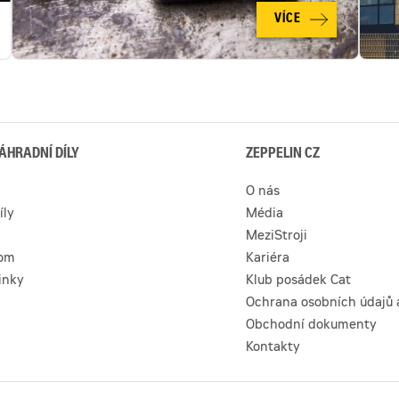
je
VÍCE
po
technické
stránce
totožné
s
novým
strojem,
stroj
nevykazuje
žádnétechnické
ÁHRADNÍ DÍLY
ZEPPELIN CZ
problémy
a
je
O nás
plně
připraven
íly
Média
pro
práci
MeziStroji
com
Kariéra
inky
Klub posádek Cat
Ochrana osobních údajů 
Obchodní dokumenty
Kontakty