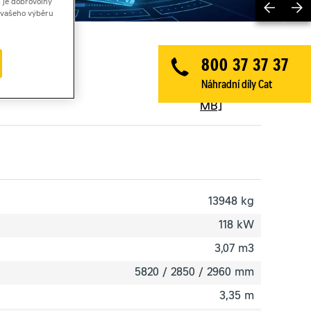
Previ
 je dobrovolný
ě vašeho výběru
800 37 37 37
Produktový
Náhradní díly Cat
list
[3,4
MB]
13948 kg
118 kW
3,07 m3
5820 / 2850 / 2960 mm
3,35 m