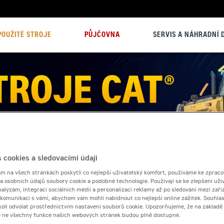
POUŽITÉ STROJE
PŮJČOVNA
SERVIS A NÁHRADNÍ D
 cookies a sledovacími údaji
 na všech stránkách poskytli co nejlepší uživatelský komfort, používáme ke zpraco
 a osobních údajů soubory cookie a podobné technologie. Používají se ke zlepšení uži
nalýzám, integraci sociálních médií a personalizaci reklamy až po sledování mezi zaříz
i komunikaci s vámi, abychom vám mohli nabídnout co nejlepší online zážitek. Souhlas
dykoli odvolat prostřednictvím nastavení souborů cookie. Upozorňujeme, že na základ
e ne všechny funkce našich webových stránek budou plně dostupné.