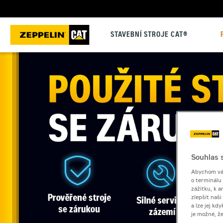
STAVEBNÍ STROJE CAT®
Souhlas s
Abychom vám
o terminálu
zážitku, k a
zlepšit naš
a lze jej k
je možné, ž