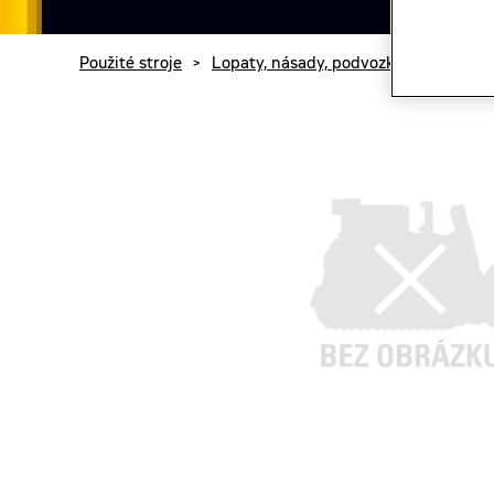
Použité stroje
>
Lopaty, násady, podvozky a další přís