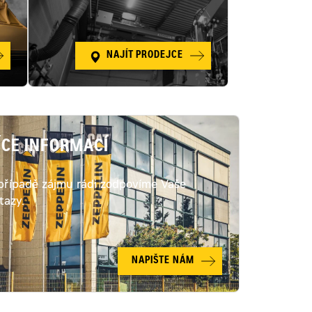
NAJÍT PRODEJCE
ÍCE INFORMACÍ
případě zájmu rádi zodpovíme Vaše
tazy.
NAPIŠTE NÁM