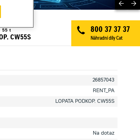
Previ
PODKOP. CW55S
800 37 37 37
 55 t
OP. CW55S
Náhradní díly Cat
26857043
RENT_PA
LOPATA PODKOP. CW55S
Na dotaz