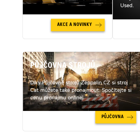
Used.
AKCE A NOVINKY
PŮJČOVNA STROJŮ
Díky Půjčovně strojů Zeppelin CZ si stroj
Cat můžete také pronajmout. Spočítejte si
cenu pronájmu online!
PŮJČOVNA