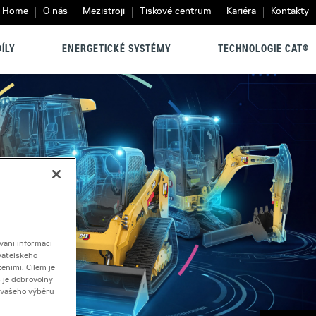
Home
O nás
Mezistroji
Tiskové centrum
Kariéra
Kontakty
ÍLY
ENERGETICKÉ SYSTÉMY
TECHNOLOGIE CAT®
vání informací
vatelského
eními. Cílem je
 je dobrovolný
ě vašeho výběru