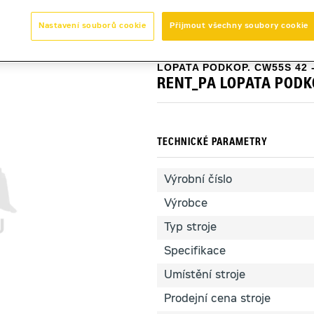
Nastavení souborů cookie
Přijmout všechny soubory cookie
lušenství
>
Lopaty podkopové a svahovací
>
RENT_PA LOPATA 
LOPATA PODKOP. CW55S 42 -
RENT_PA LOPATA PODK
TECHNICKÉ PARAMETRY
Výrobní číslo
Výrobce
Typ stroje
Specifikace
Umístění stroje
Prodejní cena stroje