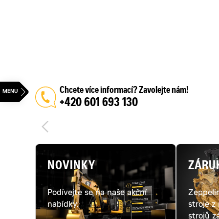
Chcete více informací? Zavolejte nám!
+420 601 693 130
NOVINKY
ZÁRU
Podívejte se na naše akční
Zeppeli
nabídky.
stroje z
strojů z