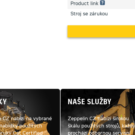
Product link
Stroj se zárukou
KY
NAŠE SLUŽBY
n CZ nabízí na vybrané
Zeppelin CZ nabízí širokou
 nabídky použitých
škálu použitých strojů, každ
áruky Cat Certified
prochází odbornou servisní