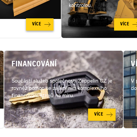
kontrolou.
VÍCE
VÍCE
FINANCOVÁNÍ
V
Součástí služeb společnosti Zeppelin CZ je
V 
rovněž pomoc se zajištěním komplexního
do
financování strojů na míru.
VÍCE