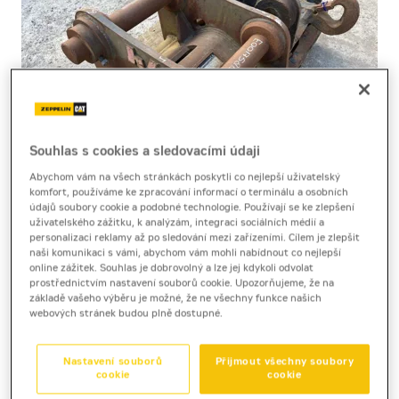
Souhlas s cookies a sledovacími údaji
Abychom vám na všech stránkách poskytli co nejlepší uživatelský
komfort, používáme ke zpracování informací o terminálu a osobních
údajů soubory cookie a podobné technologie. Používají se ke zlepšení
uživatelského zážitku, k analýzám, integraci sociálních médií a
personalizaci reklamy až po sledování mezi zařízeními. Cílem je zlepšit
Rychloupínač CW30S
naši komunikaci s vámi, abychom vám mohli nabídnout co nejlepší
online zážitek. Souhlas je dobrovolný a lze jej kdykoli odvolat
Verachtert CW30S
prostřednictvím nastavení souborů cookie. Upozorňujeme, že na
základě vašeho výběru je možné, že ne všechny funkce našich
webových stránek budou plně dostupné.
Nastavení souborů
Přijmout všechny soubory
cookie
cookie
TECHNICKÉ PARAMETRY