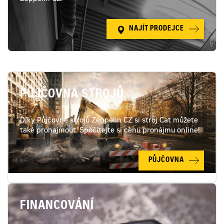
NAJÍT PRODEJCE
PŮJČOVNA STROJŮ
Díky Půjčovně strojů Zeppelin CZ si stroj Cat můžete
také pronajmout. Spočítejte si cenu pronájmu online!
PŮJČOVNA
FINANCOVÁNÍ