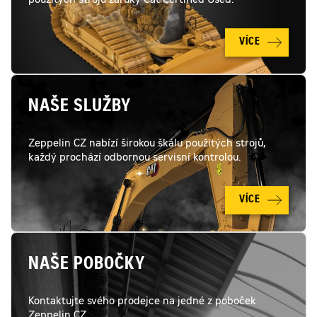
použitých strojů záruky Cat Certified Used.
technické
stránce
totožné
s
VÍCE
novým
strojem,
stroj
nevykazuje
žádnétechnické
problémy
NAŠE SLUŽBY
a
je
plně
připraven
Zeppelin CZ nabízí širokou škálu použitých strojů,
pro
každý prochází odbornou servisní kontrolou.
práci
VÍCE
NAŠE POBOČKY
Kontaktujte svého prodejce na jedné z poboček
Zeppelin CZ.