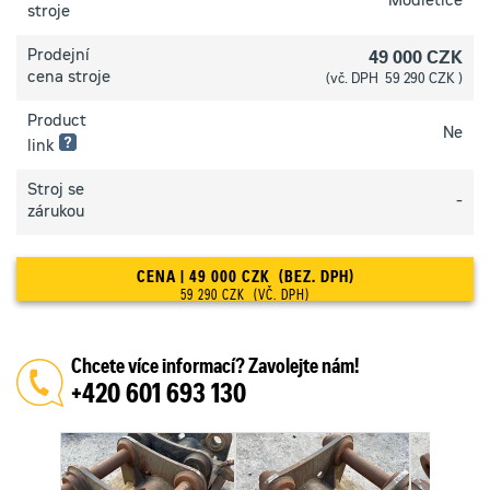
Modletice
technický
stroje
stav
–
Prodejní
49 000 CZK
zařízení
je
cena stroje
(vč. DPH 59 290 CZK )
funkční
pouze
Product
na
Ne
základě
link
nutných
oprav
Stroj se
3 hvězdičky:
-
zárukou
Dobrý
technický
stav
CENA | 49 000 CZK (BEZ. DPH)
–
zařízení
59 290 CZK (VČ. DPH)
je
připraveno
pro
práci,
Chcete více informací? Zavolejte nám!
případné
+420 601 693 130
drobné
opravy,
které
nebrání
v
provozu