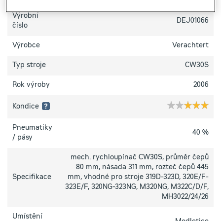
Výrobní
DEJ01066
číslo
Výrobce
Verachtert
Typ stroje
CW30S
Rok výroby
2006
Kondice
1 hvězdička:
Pneumatiky
40 %
/ pásy
Špatný
technický
stav
mech. rychloupínač CW30S, průměr čepů
–
80 mm, násada 311 mm, rozteč čepů 445
zařízení
Specifikace
není
mm, vhodné pro stroje 319D-323D, 320E/F-
plně
323E/F, 320NG-323NG, M320NG, M322C/D/F,
funkční
MH3022/24/26
2 hvězdičky:
Umístění
Horší