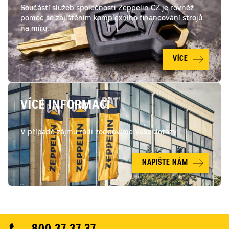
Součástí služeb společnosti Zeppelin CZ je rovněž
pomoc se zajištěním komplexního financování strojů
na míru.
VÍCE
VÍCE INFORMACÍ
V případě zájmu rádi zodpovíme Vaše dotazy.
NAPIŠTE NÁM