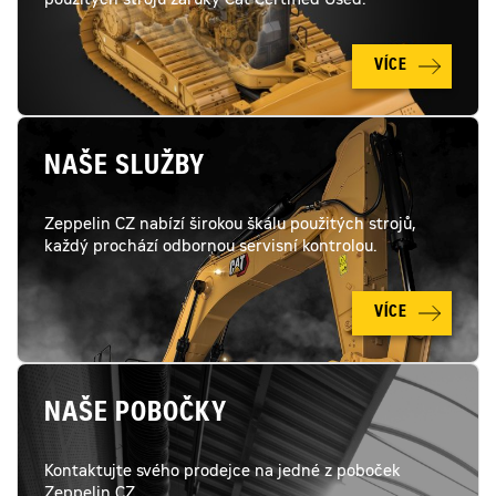
použitých strojů záruky Cat Certified Used.
technické
stránce
totožné
s
VÍCE
novým
strojem,
stroj
nevykazuje
žádnétechnické
problémy
NAŠE SLUŽBY
a
je
plně
připraven
Zeppelin CZ nabízí širokou škálu použitých strojů,
pro
každý prochází odbornou servisní kontrolou.
práci
VÍCE
NAŠE POBOČKY
Kontaktujte svého prodejce na jedné z poboček
Zeppelin CZ.