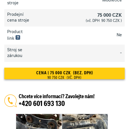
Modletice
technický
stroje
stav
–
Prodejní
75 000 CZK
zařízení
je
cena stroje
(vč. DPH 90 750 CZK )
funkční
pouze
Product
na
Ne
základě
link
nutných
oprav
Stroj se
3 hvězdičky:
-
zárukou
Dobrý
technický
stav
CENA | 75 000 CZK (BEZ. DPH)
–
zařízení
90 750 CZK (VČ. DPH)
je
připraveno
pro
práci,
Chcete více informací? Zavolejte nám!
případné
+420 601 693 130
drobné
opravy,
které
nebrání
v
provozu