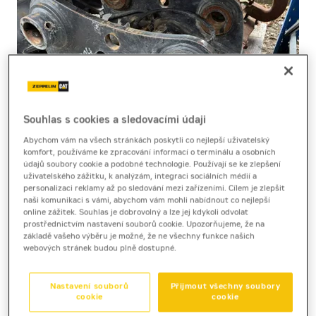
Souhlas s cookies a sledovacími údaji
Abychom vám na všech stránkách poskytli co nejlepší uživatelský
komfort, používáme ke zpracování informací o terminálu a osobních
údajů soubory cookie a podobné technologie. Používají se ke zlepšení
uživatelského zážitku, k analýzám, integraci sociálních médií a
personalizaci reklamy až po sledování mezi zařízeními. Cílem je zlepšit
CW30H
naši komunikaci s vámi, abychom vám mohli nabídnout co nejlepší
online zážitek. Souhlas je dobrovolný a lze jej kdykoli odvolat
Cat CW30H
prostřednictvím nastavení souborů cookie. Upozorňujeme, že na
základě vašeho výběru je možné, že ne všechny funkce našich
webových stránek budou plně dostupné.
Nastavení souborů
Přijmout všechny soubory
cookie
cookie
TECHNICKÉ PARAMETRY