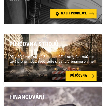
NAJÍT PRODEJCE
PŮJČOVNA STROJŮ
Díky Půjčovně strojů Zeppelin CZ si stroj Cat můžete
také pronajmout. Spočítejte si cenu pronájmu online!
PŮJČOVNA
FINANCOVÁNÍ