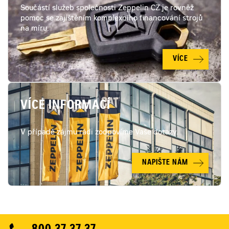
Součástí služeb společnosti Zeppelin CZ je rovněž
pomoc se zajištěním komplexního financování strojů
na míru.
VÍCE
VÍCE INFORMACÍ
V případě zájmu rádi zodpovíme Vaše dotazy.
NAPIŠTE NÁM