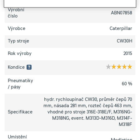
Výrobní
ABN07858
číslo
Výrobce
Caterpillar
Typ stroje
CW30H
Rok výroby
2015
Kondice
1 hvězdička:
Pneumatiky
60 %
/ pásy
Špatný
technický
stav
hydr. rychloupínač CW30, průměr čepů 70
–
mm, násada 281 mm, rozteč čepů 463 mm,
zařízení
Specifikace
není
vhodné pro stroje 316E-318E/F, M316NG-
plně
M318NG, event. M313D-M316D, M314F-
funkční
M318F
2 hvězdičky:
Umístění
Horší