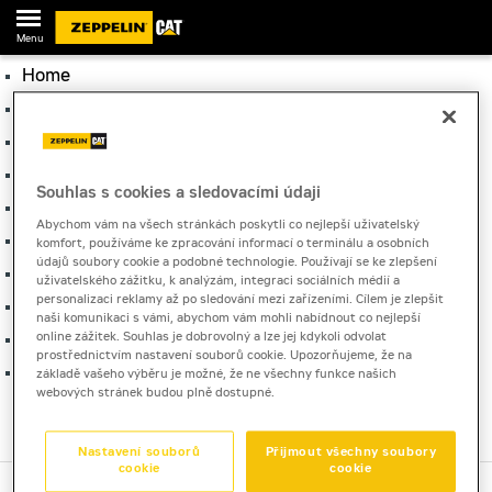
Menu
Home
O nás
Stavební stroje Cat®
Použité stroje
Souhlas s cookies a sledovacími údaji
Půjčovna
Abychom vám na všech stránkách poskytli co nejlepší uživatelský
Servis a náhradní díly
komfort, používáme ke zpracování informací o terminálu a osobních
údajů soubory cookie a podobné technologie. Používají se ke zlepšení
Energetické systémy
uživatelského zážitku, k analýzám, integraci sociálních médií a
personalizaci reklamy až po sledování mezi zařízeními. Cílem je zlepšit
Technologie Cat®
naši komunikaci s vámi, abychom vám mohli nabídnout co nejlepší
Kariéra
online zážitek. Souhlas je dobrovolný a lze jej kdykoli odvolat
prostřednictvím nastavení souborů cookie. Upozorňujeme, že na
Kontakty
základě vašeho výběru je možné, že ne všechny funkce našich
webových stránek budou plně dostupné.
Nastavení souborů
Přijmout všechny soubory
cookie
cookie