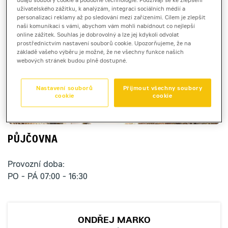
údajů soubory cookie a podobné technologie. Používají se ke zlepšení
uživatelského zážitku, k analýzám, integraci sociálních médií a
Otevírací doba
Kontakt na pobočku
personalizaci reklamy až po sledování mezi zařízeními. Cílem je zlepšit
PO - PÁ
+420 800 023 000
naši komunikaci s vámi, abychom vám mohli nabídnout co nejlepší
online zážitek. Souhlas je dobrovolný a lze jej kdykoli odvolat
07:00 - 16:30
prostřednictvím nastavení souborů cookie. Upozorňujeme, že na
základě vašeho výběru je možné, že ne všechny funkce našich
webových stránek budou plně dostupné.
NÁHRADNÍ DÍLY A SERVIS
Nastavení souborů
Přijmout všechny soubory
cookie
cookie
PŮJČOVNA
PŮJČOVNA
Provozní doba:
PO - PÁ 07:00 - 16:30
ONDŘEJ MARKO