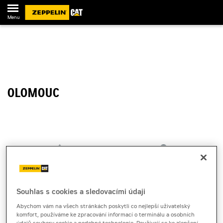
Menu
OLOMOUC
Ukázat na mapě
Olomouc
779 00
Olomouc
Souhlas s cookies a sledovacími údaji
Abychom vám na všech stránkách poskytli co nejlepší uživatelský
komfort, používáme ke zpracování informací o terminálu a osobních