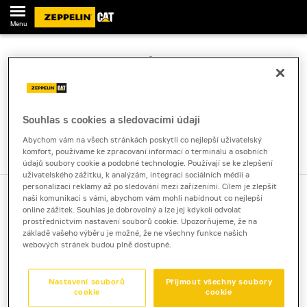
Menu
SOUTĚŽ STROJNÍKŮ 2010 - PŘIHLÁŠKA
Závazná přihláška do soutěže posádek KPC:
Termín Ostrava 5. 6. 2010
Souhlas s cookies a sledovacími údaji
Abychom vám na všech stránkách poskytli co nejlepší uživatelský
komfort, používáme ke zpracování informací o terminálu a osobních
údajů soubory cookie a podobné technologie. Používají se ke zlepšení
uživatelského zážitku, k analýzám, integraci sociálních médií a
personalizaci reklamy až po sledování mezi zařízeními. Cílem je zlepšit
naši komunikaci s vámi, abychom vám mohli nabídnout co nejlepší
online zážitek. Souhlas je dobrovolný a lze jej kdykoli odvolat
prostřednictvím nastavení souborů cookie. Upozorňujeme, že na
základě vašeho výběru je možné, že ne všechny funkce našich
Copyright © Zeppelin CZ s.r.o. / Developed by
AARON GROUP
webových stránek budou plně dostupné.
Nastavení souborů
Přijmout všechny soubory
cookie
cookie