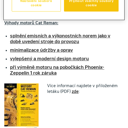
Nastavení souborů
Přijmout všechny soubory
cookie
cookie
Výhody motorů Cat Reman:
splnění emisních a výkonostních norem jako v
době uvedení stroje do provozu
minimalizace údržby a oprav
vylepšený a moderní design motoru
při výměně motoru na pobočkách Phoenix-
Zeppelin 1 rok záruka
Více informací najdete
v přiloženém
letáku (PDF)
zde
: