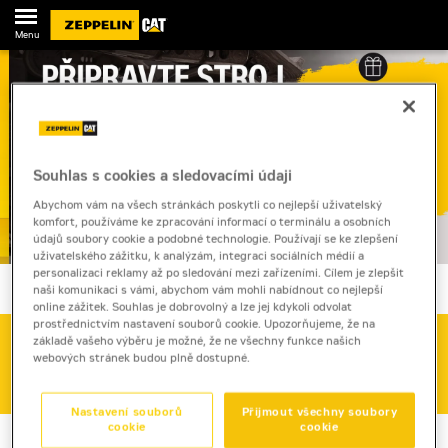
Menu
Souhlas s cookies a sledovacími údaji
Abychom vám na všech stránkách poskytli co nejlepší uživatelský
komfort, používáme ke zpracování informací o terminálu a osobních
údajů soubory cookie a podobné technologie. Používají se ke zlepšení
uživatelského zážitku, k analýzám, integraci sociálních médií a
personalizaci reklamy až po sledování mezi zařízeními. Cílem je zlepšit
naši komunikaci s vámi, abychom vám mohli nabídnout co nejlepší
online zážitek. Souhlas je dobrovolný a lze jej kdykoli odvolat
prostřednictvím nastavení souborů cookie. Upozorňujeme, že na
základě vašeho výběru je možné, že ne všechny funkce našich
NÁHRADNÍ DÍLY
webových stránek budou plně dostupné.
800 37 37 37
Nastavení souborů
Přijmout všechny soubory
cookie
cookie