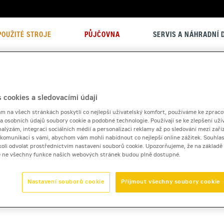
POUŽITÉ STROJE
PŮJČOVNA
SERVIS A NÁHRADNÍ D
zníky připravuje po celý rok různé speciální nabídky. Podr
 cookies a sledovacími údaji
 na všech stránkách poskytli co nejlepší uživatelský komfort, používáme ke zpraco
 a osobních údajů soubory cookie a podobné technologie. Používají se ke zlepšení uži
nalýzám, integraci sociálních médií a personalizaci reklamy až po sledování mezi zaříz
i komunikaci s vámi, abychom vám mohli nabídnout co nejlepší online zážitek. Souhlas
dykoli odvolat prostřednictvím nastavení souborů cookie. Upozorňujeme, že na základ
e ne všechny funkce našich webových stránek budou plně dostupné.
Nastavení souborů cookie
Přijmout všechny soubory cookie