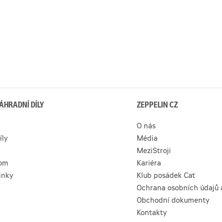
ÁHRADNÍ DÍLY
ZEPPELIN CZ
O nás
íly
Média
MeziStroji
com
Kariéra
inky
Klub posádek Cat
Ochrana osobních údajů 
Obchodní dokumenty
Kontakty