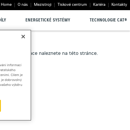
Home
O nás
Mezistroji
Tiskové centrum
Kariéra
Kontakty
ÍLY
ENERGETICKÉ SYSTÉMY
TECHNOLOGIE CAT®
obnější informace naleznete na této stránce.
vání informací
vatelského
eními. Cílem je
 je dobrovolný
ě vašeho výběru