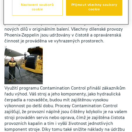
U strojů je prováděno měření, zda kapaliny odpovídají
Nastavení souborů
Přijmout všechny soubory
standardům firmy Caterpillar a v případě potřeby jsou
cookie
cookie
filtrovány, aby potřebné úrovně čistoty dosáhly, přičemž pro
nové náplně jsou používány oleje s vyšší čistotou, než
požadují standardy Caterpillar. Samozřejmostí je dodávka
nových dílů v originálním balení. Všechny dílenské provozy
Phoenix-Zeppelin jsou udržovány v čistotě a opravárenská
činnost je prováděna ve vyhrazených prostorech.
Využití programu Contamination Control přináší zákazníkům
řadu výhod. Váš stroj a jeho komponenty, jako hydraulická
čerpadla a rozvaděče, budou mít zajištěnou vysokou
výkonnost po delší dobu. Procesy Contamination Control
zajišťují, že provozní náplně jsou čištěny kdykoliv je na vašem
stroji prováděn servis nebo oprava, čímž je zajištěna čistota
provozních kapalin a tím i vyšší životnost jednotlivých
komponent stroje. Díky tomu také snížíte náklady na údržbu